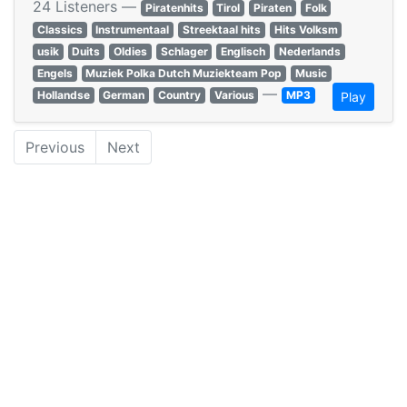
24 Listeners —
Piratenhits
Tirol
Piraten
Folk
Classics
Instrumentaal
Streektaal hits
Hits Volksm
usik
Duits
Oldies
Schlager
Englisch
Nederlands
Engels
Muziek Polka Dutch Muziekteam Pop
Music
—
Hollandse
German
Country
Various
MP3
Play
Previous
Next