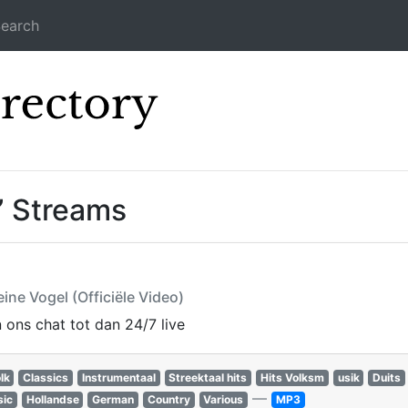
earch
Icecast Direc
” Streams
ine Vogel (Officiële Video)
n ons chat tot dan 24/7 live
lk
Classics
Instrumentaal
Streektaal hits
Hits Volksm
usik
Duits
—
ic
Hollandse
German
Country
Various
MP3