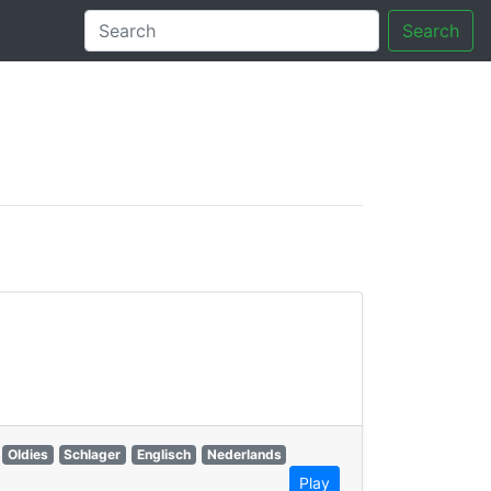
Search
tory
Oldies
Schlager
Englisch
Nederlands
Play