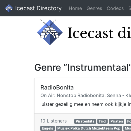
Icecast Directory
Home
Genres
Codecs
S
Genre “Instrumentaal
RadioBonita
On Air: Nonstop Radiobonita: Senna - Kle
luister gezellig mee en neem ook kijkje i
10 Listeners —
Piratenhits
Tirol
Piraten
Fo
Engels
Muziek Polka Dutch Muziekteam Pop
Mus