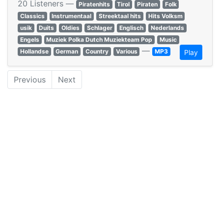
20 Listeners —
Piratenhits
Tirol
Piraten
Folk
Classics
Instrumentaal
Streektaal hits
Hits Volksm
usik
Duits
Oldies
Schlager
Englisch
Nederlands
Engels
Muziek Polka Dutch Muziekteam Pop
Music
—
Hollandse
German
Country
Various
MP3
Play
Previous
Next