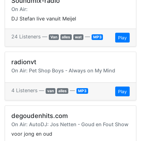
Soundmix-radio
On Air:
DJ Stefan live vanuit Meijel
24 Listeners —
—
Van
alles
wat
MP3
Play
radionvt
On Air: Pet Shop Boys - Always on My Mind
4 Listeners —
—
van
alles
MP3
Play
degoudenhits.com
On Air: AutoDJ: Jos Netten - Goud en Fout Show
voor jong en oud