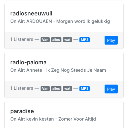
radiosneeuwuil
On Air: ARDOUAEN - Morgen word ik gelukkig
1 Listeners —
—
Van
alles
wat
MP3
Play
radio-paloma
On Air: Annete - Ik Zeg Nog Steeds Je Naam
1 Listeners —
—
Van
alles
wat
MP3
Play
paradise
On Air: kevin kestan - Zomer Voor Altijd