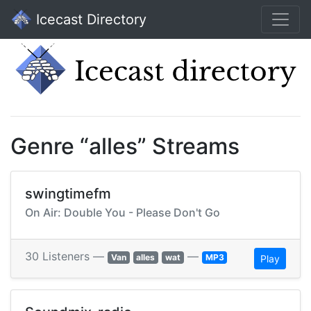
Icecast Directory
Genre “alles” Streams
swingtimefm
On Air: Double You - Please Don't Go
30 Listeners —
—
Van
alles
wat
MP3
Play