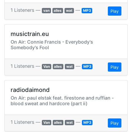
1 Listeners —
—
van
alles
wat
MP3
Play
musictrain.eu
On Air: Connie Francis - Everybody's
Somebody's Fool
1 Listeners —
—
Van
alles
wat
MP3
Play
radiodaimond
On Air: paul elstak feat. firestone and ruffian -
blood sweat and hardcore (part ii)
1 Listeners —
—
Van
alles
wat
MP3
Play