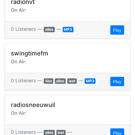
radionvt
On Air:
0 Listeners —
—
alles
MP3
Play
swingtimefm
On Air:
0 Listeners —
—
Van
alles
wat
MP3
Play
radiosneeuwuil
On Air:
0 Listeners —
—
alles
wat
Play