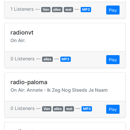
1 Listeners —
—
Van
alles
wat
MP3
Play
radionvt
On Air:
0 Listeners —
—
alles
MP3
Play
radio-paloma
On Air: Annete - Ik Zeg Nog Steeds Je Naam
0 Listeners —
—
Van
alles
wat
MP3
Play