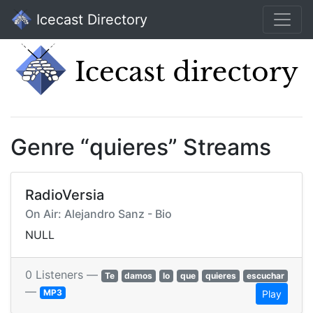
Icecast Directory
Genre “quieres” Streams
RadioVersia
On Air: Alejandro Sanz - Bio
NULL
0 Listeners —
Te
damos
lo
que
quieres
escuchar
—
MP3
Play