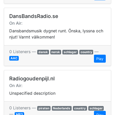
DansBandsRadio.se
On Air:
Dansbandsmusik dygnet runt. Önska, lyssna och
njut! Varmt välkommen!
0 Listeners —
—
dansk
norsk
schlager
country
AAC
Play
Radiogoudenpijl.nl
On Air:
Unspecified description
0 Listeners —
piraten
Nederlands
country
schlager
—
MP3
Play