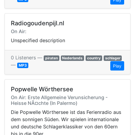
Radiogoudenpijl.nl
On Air:
Unspecified description
0 Listeners —
piraten
Nederlands
country
schlager
—
MP3
Play
Popwelle Wörthersee
On Air: Erste Allgemeine Verunsicherung -
Heisse NÃ¤chte (In Palermo)
Die Popwelle Wörthersee ist das Ferienradio aus
dem sonnigen Süden. Wir spielen internationale
und deutsche Schlagerklassiker von den 60ern
bis in die 90er.