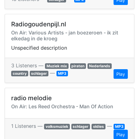
Play
Radiogoudenpijl.nl
On Air: Various Artists - jan boezeroen - ik zit
elkedag in de kroeg
Unspecified description
3 Listeners —
Muziek mix
piraten
Nederlands
—
country
schlager
MP3
Play
radio melodie
On Air: Les Reed Orchestra - Man Of Action
1 Listeners —
—
volksmuziek
schlager
oldies
MP3
Play