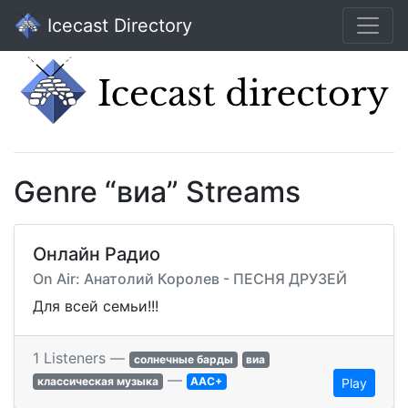
Icecast Directory
Genre “виа” Streams
Онлайн Радио
On Air: Анатолий Королев - ПЕСНЯ ДРУЗЕЙ
Для всей семьи!!!
1 Listeners —
солнечные барды
виа
—
классическая музыка
AAC+
Play