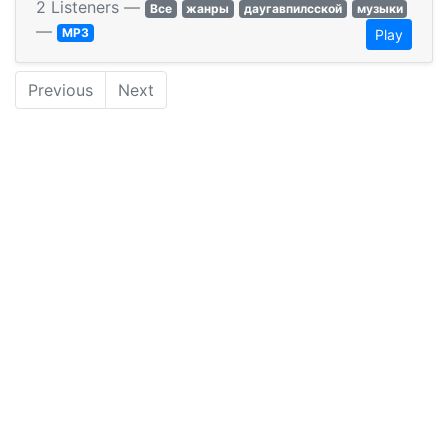
2 Listeners —
Все
жанры
даугавпилсской
музыки
—
MP3
Play
Previous
Next