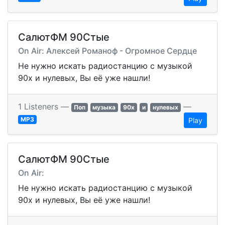
СалютФМ 90Стые
On Air: Алексей Романоф - Огромное Сердце
Не нужно искать радиостанцию с музыкой
90х и нулевых, Вы её уже нашли!
1 Listeners —
—
Поп
музыка
90х
и
нулевых
MP3
Play
СалютФМ 90Стые
On Air:
Не нужно искать радиостанцию с музыкой
90х и нулевых, Вы её уже нашли!