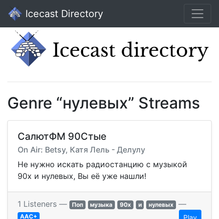
Icecast Directory
Genre “нулевых” Streams
СалютФМ 90Стые
On Air: Betsy, Катя Лель - Делулу
Не нужно искать радиостанцию с музыкой
90х и нулевых, Вы её уже нашли!
1 Listeners —
—
Поп
музыка
90х
и
нулевых
AAC+
Play