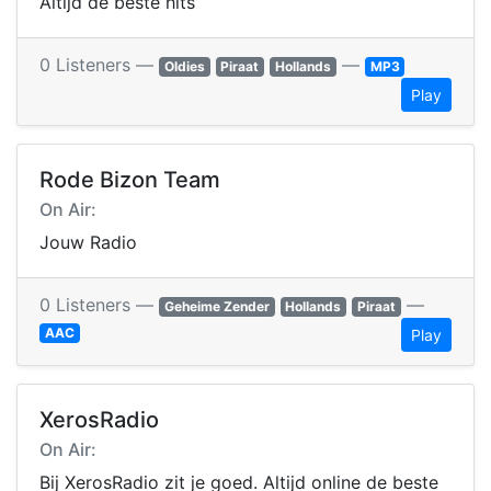
Altijd de beste hits
0 Listeners —
—
Oldies
Piraat
Hollands
MP3
Play
Rode Bizon Team
On Air:
Jouw Radio
0 Listeners —
—
Geheime Zender
Hollands
Piraat
AAC
Play
XerosRadio
On Air:
Bij XerosRadio zit je goed. Altijd online de beste