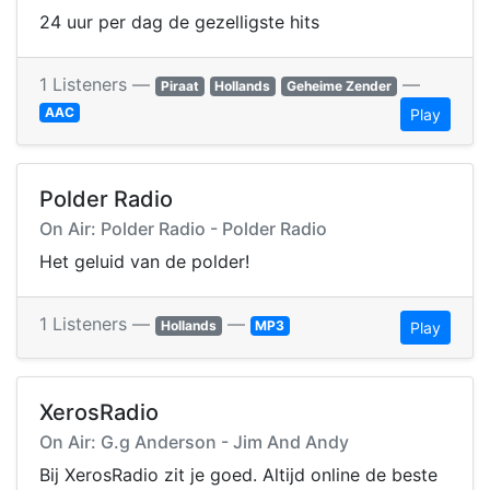
24 uur per dag de gezelligste hits
1 Listeners —
—
Piraat
Hollands
Geheime Zender
AAC
Play
Polder Radio
On Air: Polder Radio - Polder Radio
Het geluid van de polder!
1 Listeners —
—
Hollands
MP3
Play
XerosRadio
On Air: G.g Anderson - Jim And Andy
Bij XerosRadio zit je goed. Altijd online de beste