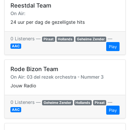
Reestdal Team
On Air:
24 uur per dag de gezelligste hits
0 Listeners —
—
Piraat
Hollands
Geheime Zender
AAC
Play
Rode Bizon Team
On Air: 03 del rezek orchestra - Nummer 3
Jouw Radio
0 Listeners —
—
Geheime Zender
Hollands
Piraat
AAC
Play