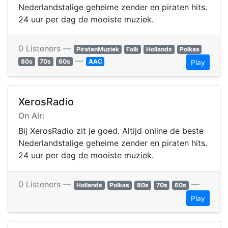
Nederlandstalige geheime zender en piraten hits.
24 uur per dag de mooiste muziek.
0 Listeners —
PiratenMuziek
Folk
Hollands
Polkas
—
80s
70s
60s
AAC
Play
XerosRadio
On Air:
Bij XerosRadio zit je goed. Altijd online de beste
Nederlandstalige geheime zender en piraten hits.
24 uur per dag de mooiste muziek.
0 Listeners —
—
Hollands
Polkas
80s
70s
60s
Play