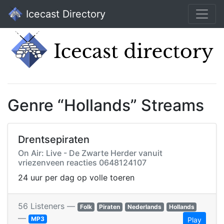
Icecast Directory
Genre “Hollands” Streams
Drentsepiraten
On Air: Live - De Zwarte Herder vanuit
vriezenveen reacties 0648124107
24 uur per dag op volle toeren
56 Listeners —
Folk
Piraten
Nederlands
Hollands
—
MP3
Play