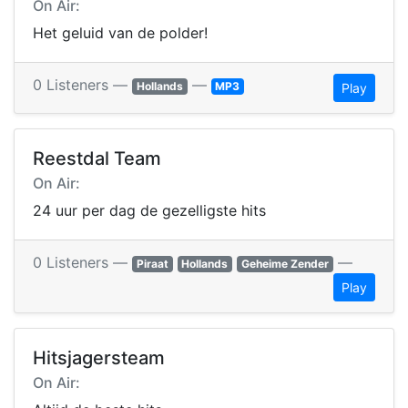
On Air:
Het geluid van de polder!
0 Listeners —
—
Hollands
MP3
Play
Reestdal Team
On Air:
24 uur per dag de gezelligste hits
0 Listeners —
—
Piraat
Hollands
Geheime Zender
Play
Hitsjagersteam
On Air: