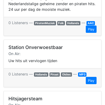
Nederlandstalige geheime zender en piraten hits.
24 uur per dag de mooiste muziek.
0 Listeners —
—
PiratenMuziek
Folk
Hollands
AAC
Play
Station Onverwoestbaar
On Air:
Uw hits uit vervlogen tijden
0 Listeners —
—
Hollands
Piraat
Oldies
MP3
Play
Hitsjagersteam