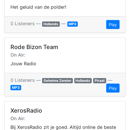
Het geluid van de polder!
0 Listeners —
—
Hollands
MP3
Play
Rode Bizon Team
On Air:
Jouw Radio
0 Listeners —
—
Geheime Zender
Hollands
Piraat
MP3
Play
XerosRadio
On Air:
Bij XerosRadio zit je goed. Altijd online de beste