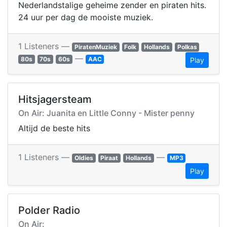
Nederlandstalige geheime zender en piraten hits.
24 uur per dag de mooiste muziek.
1 Listeners —
PiratenMuziek
Folk
Hollands
Polkas
—
80s
70s
60s
AAC
Play
Hitsjagersteam
On Air: Juanita en Little Conny - Mister penny
Altijd de beste hits
1 Listeners —
—
Oldies
Piraat
Hollands
MP3
Play
Polder Radio
On Air: