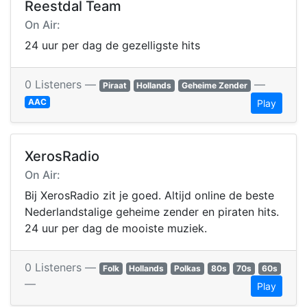
Reestdal Team
On Air:
24 uur per dag de gezelligste hits
0 Listeners —
—
Piraat
Hollands
Geheime Zender
AAC
Play
XerosRadio
On Air:
Bij XerosRadio zit je goed. Altijd online de beste
Nederlandstalige geheime zender en piraten hits.
24 uur per dag de mooiste muziek.
0 Listeners —
Folk
Hollands
Polkas
80s
70s
60s
—
Play