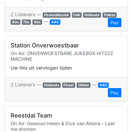
2 Listeners —
PiratenMuziek
Folk
Hollands
Polkas
—
80s
70s
60s
AAC
Play
Station Onverwoestbaar
On Air: ONVERWOESTBARE JUKEBOX HITZZZ
MACHINE
Uw hits uit vervlogen tijden
2 Listeners —
—
Hollands
Piraat
Oldies
AAC
Play
Reestdal Team
On Air: Gewoon Helen & Dick van Altena - Laat
me dromen