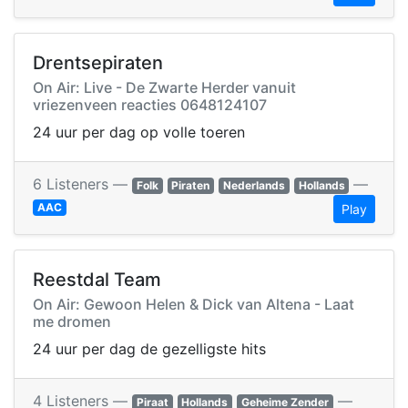
Drentsepiraten
On Air: Live - De Zwarte Herder vanuit
vriezenveen reacties 0648124107
24 uur per dag op volle toeren
6 Listeners —
—
Folk
Piraten
Nederlands
Hollands
AAC
Play
Reestdal Team
On Air: Gewoon Helen & Dick van Altena - Laat
me dromen
24 uur per dag de gezelligste hits
4 Listeners —
—
Piraat
Hollands
Geheime Zender