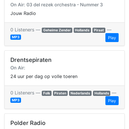
On Air: 03 del rezek orchestra - Nummer 3
Jouw Radio
0 Listeners —
—
Geheime Zender
Hollands
Piraat
MP3
Play
Drentsepiraten
On Air:
24 uur per dag op volle toeren
0 Listeners —
—
Folk
Piraten
Nederlands
Hollands
MP3
Play
Polder Radio