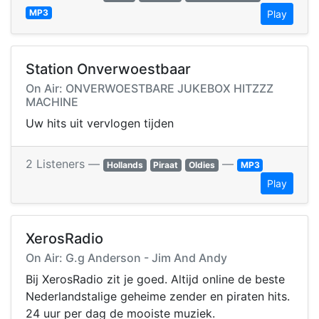
MP3
Play
Station Onverwoestbaar
On Air: ONVERWOESTBARE JUKEBOX HITZZZ
MACHINE
Uw hits uit vervlogen tijden
2 Listeners —
—
Hollands
Piraat
Oldies
MP3
Play
XerosRadio
On Air: G.g Anderson - Jim And Andy
Bij XerosRadio zit je goed. Altijd online de beste
Nederlandstalige geheime zender en piraten hits.
24 uur per dag de mooiste muziek.