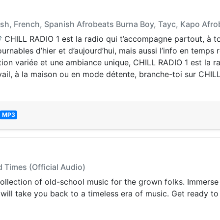
lish, French, Spanish Afrobeats Burna Boy, Tayc, Kapo Af
 CHILL RADIO 1 est la radio qui t’accompagne partout, à t
nables d’hier et d’aujourd’hui, mais aussi l’info en temps ré
on variée et une ambiance unique, CHILL RADIO 1 est la r
avail, à la maison ou en mode détente, branche-toi sur CHILL 
MP3
d Times (Official Audio)
 collection of old-school music for the grown folks. Immers
 will take you back to a timeless era of music. Get ready t