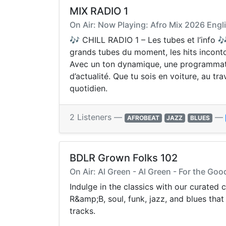
MIX RADIO 1
On Air: Now Playing: Afro Mix 2026 Eng
🎶 CHILL RADIO 1 – Les tubes et l’info 
grands tubes du moment, les hits incontour
Avec un ton dynamique, une programmati
d’actualité. Que tu sois en voiture, au tr
quotidien.
2 Listeners —
—
AFROBEAT
JAZZ
BLUES
BDLR Grown Folks 102
On Air: Al Green - Al Green - For the Goo
Indulge in the classics with our curated
R&amp;B, soul, funk, jazz, and blues that
tracks.