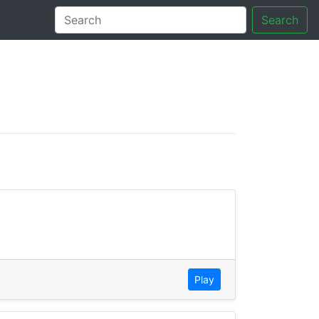
Search
tory
Play