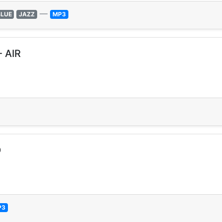
—
BLUE
JAZZ
MP3
 AIR
O
P3