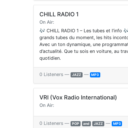
CHILL RADIO 1
On Air:
🎶 CHILL RADIO 1 – Les tubes et l’info 
grands tubes du moment, les hits incontour
Avec un ton dynamique, une programmati
d’actualité. Que tu sois en voiture, au tr
quotidien.
0 Listeners —
—
JAZZ
MP3
VRI (Vox Radio International)
On Air:
0 Listeners —
—
POP
and
JAZZ
MP3