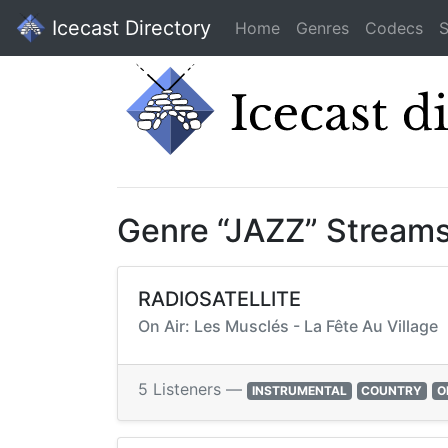
Icecast Directory
Home
Genres
Codecs
S
Genre “JAZZ” Stream
RADIOSATELLITE
On Air: Les Musclés - La Fête Au Village
5 Listeners —
INSTRUMENTAL
COUNTRY
O