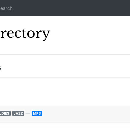
earch
Icecast Direc
s
—
LDIES
JAZZ
MP3