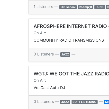
1 Listeners —
Old school
R&amp;B
FUNK
AFROSPHERE INTERNET RADIO -
On Air:
COMMUNITY RADIO TRANSMISSIONS
0 Listeners —
—
JAZZ
WGTJ: WE GOT THE JAZZ RADI
On Air:
VosCast Auto DJ
0 Listeners —
—
JAZZ
SOFT LISTENING
M