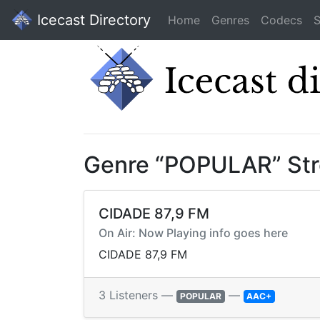
Icecast Directory
Home
Genres
Codecs
S
Genre “POPULAR” St
CIDADE 87,9 FM
On Air: Now Playing info goes here
CIDADE 87,9 FM
3 Listeners —
—
POPULAR
AAC+