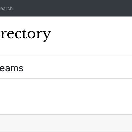
earch
Icecast Direc
reams