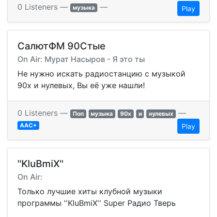
0 Listeners —
—
музыка
Play
СалютФМ 90Стые
On Air: Мурат Насыров - Я это ты
Не нужно искать радиостанцию с музыкой
90х и нулевых, Вы её уже нашли!
0 Listeners —
—
Поп
музыка
90х
и
нулевых
AAC+
Play
''KluBmiX''
On Air:
Только лучшие хиты клубной музыки
программы ''KluBmiX'' Super Радио Тверь