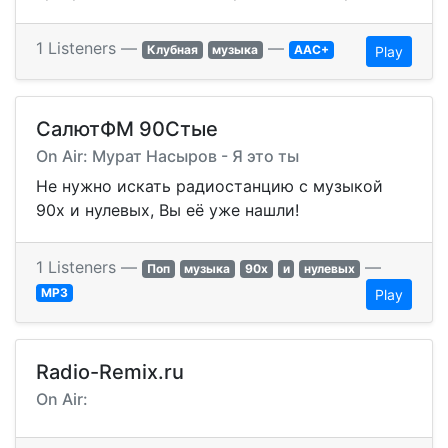
1 Listeners —
—
Клубная
музыка
AAC+
Play
СалютФМ 90Стые
On Air: Мурат Насыров - Я это ты
Не нужно искать радиостанцию с музыкой
90х и нулевых, Вы её уже нашли!
1 Listeners —
—
Поп
музыка
90х
и
нулевых
MP3
Play
Radio-Remix.ru
On Air: