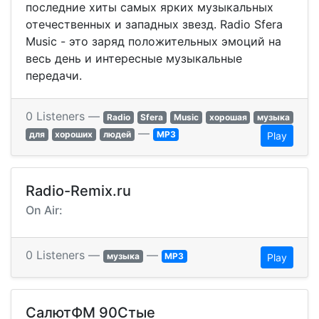
последние хиты самых ярких музыкальных
отечественных и западных звезд. Radio Sfera
Music - это заряд положительных эмоций на
весь день и интересные музыкальные
передачи.
0 Listeners —
Radio
Sfera
Music
хорошая
музыка
—
для
хороших
людей
MP3
Play
Radio-Remix.ru
On Air:
0 Listeners —
—
музыка
MP3
Play
СалютФМ 90Стые