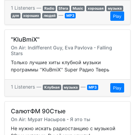
1 Listeners —
Radio
Sfera
Music
хорошая
музыка
—
для
хороших
людей
MP3
Play
''KluBmiX''
On Air: Indifferent Guy, Eva Pavlova - Falling
Stars
Только лучшие хиты клубной музыки
программы ''KluBmiX'' Super Радио Тверь
1 Listeners —
—
Клубная
музыка
MP3
Play
СалютФМ 90Стые
On Air: Мурат Насыров - Я это ты
Не нужно искать радиостанцию с музыкой