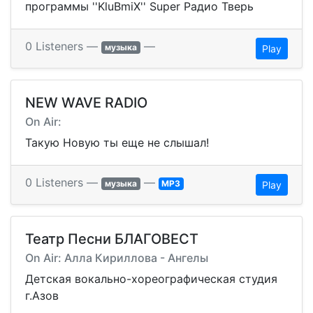
программы ''KluBmiX'' Super Радио Тверь
0 Listeners —
—
музыка
Play
NEW WAVE RADIO
On Air:
Такую Новую ты еще не слышал!
0 Listeners —
—
музыка
MP3
Play
Театр Песни БЛАГОВЕСТ
On Air: Алла Кириллова - Ангелы
Детская вокально-хореографическая студия
г.Азов