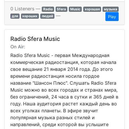
0 Listeners —
Radio
Sfera
Music
хорошая
музыка
—
для
хороших
людей
Play
Radio Sfera Music
On Air:
Radio Sfera Music - первая Международная
коммерческая радиостанция, которая начала
свое вещание 21 января 2014 года. До этого
времени радиостанция носила гордое
название "Шансон Плюс". Слушать Radio Sfera
Music можно во всех городах и странах мира,
без ограничений, 24 часа в сутки и 365 дней в
году. Наша аудитория растет каждый день во
всех уголках планеты. В эфире звучит
популярная музыка разных стилей и
направлений, среди которой вы услышите