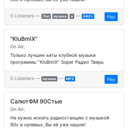
0 Listeners —
—
Поп
музыка
и
AAC+
Play
''KluBmiX''
On Air:
Только лучшие хиты клубной музыки
программы ''KluBmiX'' Super Радио Тверь
0 Listeners —
—
музыка
MP3
Play
СалютФМ 90Стые
On Air:
Не нужно искать радиостанцию с музыкой
90х и нулевых, Вы её уже нашли!