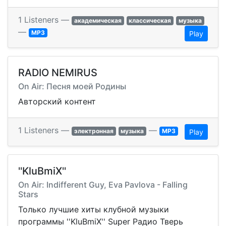
1 Listeners —
академическая
классическая
музыка
—
MP3
Play
RADIO NEMIRUS
On Air: Песня моей Родины
Авторский контент
1 Listeners —
—
электронная
музыка
MP3
Play
''KluBmiX''
On Air: Indifferent Guy, Eva Pavlova - Falling
Stars
Только лучшие хиты клубной музыки
программы ''KluBmiX'' Super Радио Тверь