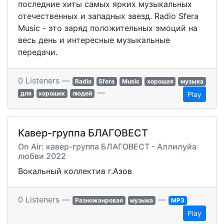
последние хиты самых ярких музыкальных
отечественных и западных звезд. Radio Sfera
Music - это заряд положительных эмоций на
весь день и интересные музыкальные
передачи.
0 Listeners —
Radio
Sfera
Music
хорошая
музыка
—
для
хороших
людей
Play
Кавер-группа БЛАГОВЕСТ
On Air: кавер-группа БЛАГОВЕСТ - Аллилуйа
любви 2022
Вокальный коллектив г.Азов
0 Listeners —
—
Разножанровая
музыка
MP3
Play