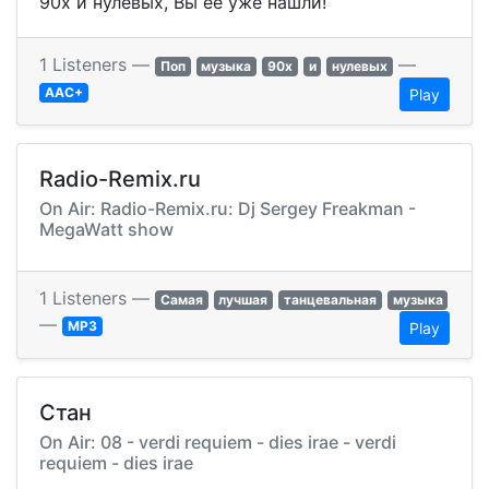
90х и нулевых, Вы её уже нашли!
1 Listeners —
—
Поп
музыка
90х
и
нулевых
AAC+
Play
Radio-Remix.ru
On Air: Radio-Remix.ru: Dj Sergey Freakman -
MegaWatt show
1 Listeners —
Самая
лучшая
танцевальная
музыка
—
MP3
Play
Стан
On Air: 08 - verdi requiem - dies irae - verdi
requiem - dies irae