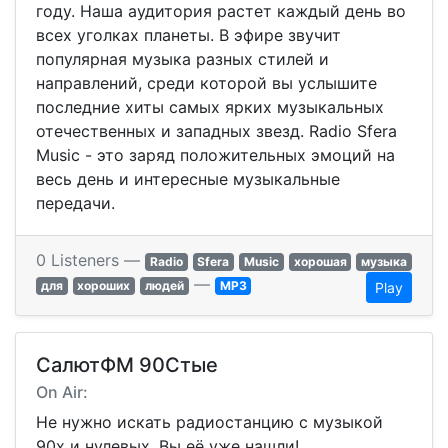
году. Наша аудитория растет каждый день во
всех уголках планеты. В эфире звучит
популярная музыка разных стилей и
направлений, среди которой вы услышите
последние хиты самых ярких музыкальных
отечественных и западных звезд. Radio Sfera
Music - это заряд положительных эмоций на
весь день и интересные музыкальные
передачи.
0 Listeners —
Radio
Sfera
Music
хорошая
музыка
—
для
хороших
людей
MP3
Play
СалютФМ 90Стые
On Air:
Не нужно искать радиостанцию с музыкой
90х и нулевых, Вы её уже нашли!