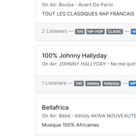
On Air: Booba - Avant De Partir
TOUT LES CLASSIQUES RAP FRANCAIS 
2 Listeners —
—
100
HIP-HOP
CLASIC
M
100% Johnny Hallyday
On Air: JOHNNY HALLYDAY - Ne me quitt
1 Listeners —
—
100
Johnny
Hallyday
MP
Bellafrica
On Air: Bébé - Kétidy AKWA NOUVEAUT
Musique 100% Africaines