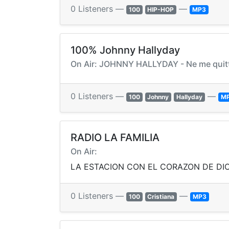
0 Listeners —
—
100
HIP-HOP
MP3
100% Johnny Hallyday
On Air: JOHNNY HALLYDAY - Ne me quitt
0 Listeners —
—
100
Johnny
Hallyday
M
RADIO LA FAMILIA
On Air:
LA ESTACION CON EL CORAZON DE DI
0 Listeners —
—
100
Cristiana
MP3