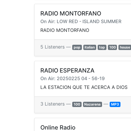
RADIO MONTORFANO
On Air: LOW RED - ISLAND SUMMER
RADIO MONTORFANO
5 Listeners —
pop
italian
top
100
house
RADIO ESPERANZA
On Air: 20250225 04 - 56-19
LA ESTACION QUE TE ACERCA A DIOS
3 Listeners —
—
100
Nazarena
MP3
Online Radio