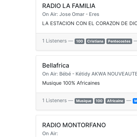
RADIO LA FAMILIA
On Air: Jose Omar - Eres
LA ESTACION CON EL CORAZON DE DI
1 Listeners —
100
Cristiana
Pentecostes
Bellafrica
On Air: Bébé - Kétidy AKWA NOUVEAUT
Musique 100% Africaines
1 Listeners —
—
Musique
100
Africaine
M
RADIO MONTORFANO
On Air: