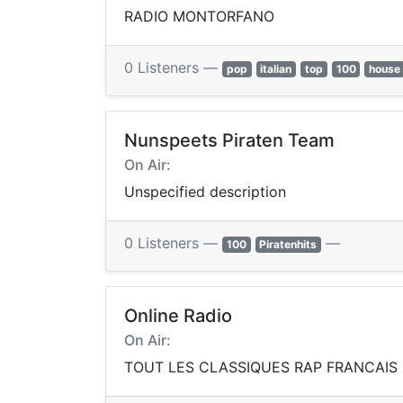
RADIO MONTORFANO
0 Listeners —
pop
italian
top
100
house
Nunspeets Piraten Team
On Air:
Unspecified description
0 Listeners —
—
100
Piratenhits
Online Radio
On Air:
TOUT LES CLASSIQUES RAP FRANCAIS 