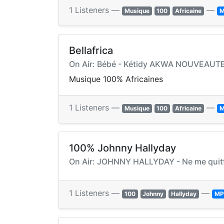
1 Listeners —
—
Musique
100
Africaine
M
Bellafrica
On Air: Bébé - Kétidy AKWA NOUVEAUT
Musique 100% Africaines
1 Listeners —
—
Musique
100
Africaine
M
100% Johnny Hallyday
On Air: JOHNNY HALLYDAY - Ne me quitt
1 Listeners —
—
100
Johnny
Hallyday
MP