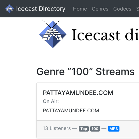
Icecast Directory
Home
Genres
Codecs
S
Genre “100” Streams
PATTAYAMUNDEE.COM
On Air:
PATTAYAMUNDEE.COM
13 Listeners —
—
Top
100
MP3