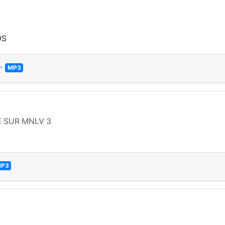
OS
—
MP3
E SUR MNLV 3
P3