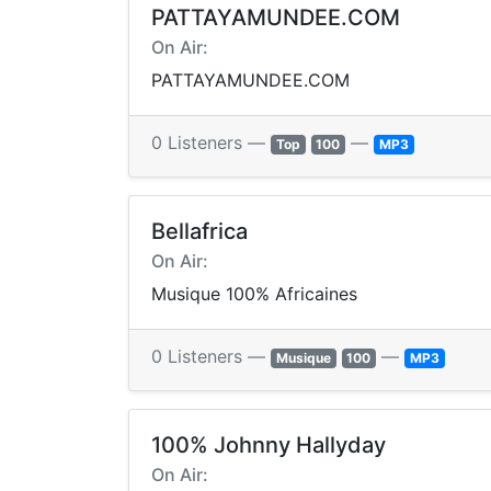
PATTAYAMUNDEE.COM
On Air:
PATTAYAMUNDEE.COM
0 Listeners —
—
Top
100
MP3
Bellafrica
On Air:
Musique 100% Africaines
0 Listeners —
—
Musique
100
MP3
100% Johnny Hallyday
On Air: