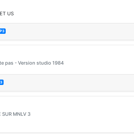
ET US
P3
e pas - Version studio 1984
3
E SUR MNLV 3