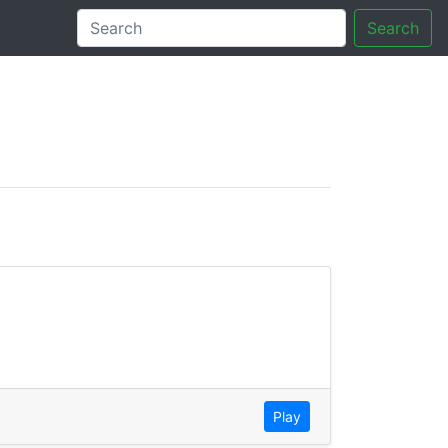
Search
tory
Play