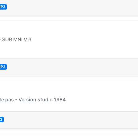
P3
E SUR MNLV 3
P3
e pas - Version studio 1984
3