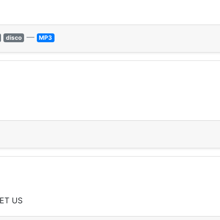
—
disco
MP3
ET US