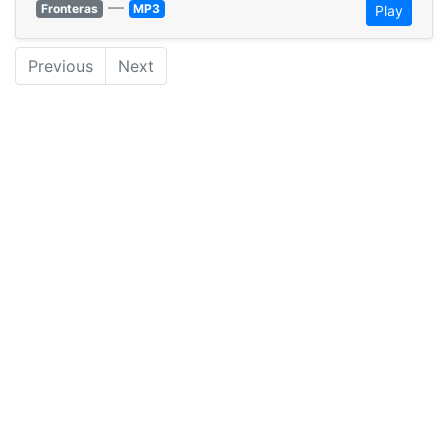
—
Fronteras
MP3
Play
Previous
Next