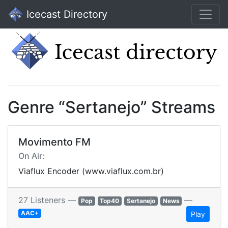
Icecast Directory
Genre “Sertanejo” Streams
Movimento FM
On Air:
Viaflux Encoder (www.viaflux.com.br)
27 Listeners —
—
Pop
Top40
Sertanejo
News
AAC+
Play