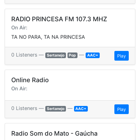
RADIO PRINCESA FM 107.3 MHZ
On Air:
TA NO PARA, TA NA PRINCESA
0 Listeners —
—
Sertanejo
Pop
AAC+
Play
Online Radio
On Air:
0 Listeners —
—
Sertanejo
AAC+
Play
Radio Som do Mato - Gaúcha