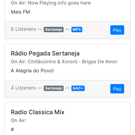
On Air: Now Playing info goes here
Mais FM
8 Listeners —
—
Sertanejo
MP3
Play
Rádio Pegada Sertaneja
On Air: Chitãozinho & Xororó - Brigas De Amor
A Alegria do Povo!
4 Listeners —
—
Sertanejo
AAC+
Play
Radio Classica Mix
On Air:
#