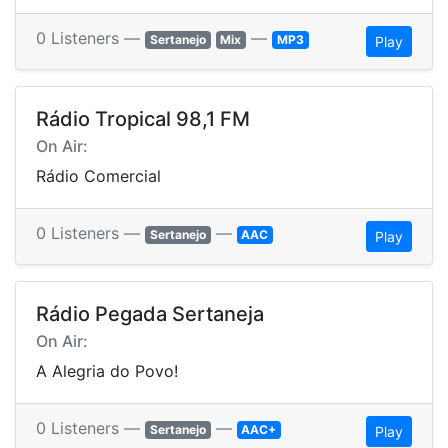
0 Listeners —
—
Sertanejo
Mix
MP3
Play
Rádio Tropical 98,1 FM
On Air:
Rádio Comercial
0 Listeners —
—
Sertanejo
AAC
Play
Rádio Pegada Sertaneja
On Air:
A Alegria do Povo!
0 Listeners —
—
Sertanejo
AAC+
Play