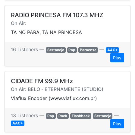
RADIO PRINCESA FM 107.3 MHZ
On Air:
TA NO PARA, TA NA PRINCESA
16 Listeners —
—
Sertanejo
Pop
Paraense
AAC+
Play
CIDADE FM 99.9 MHz
On Air: BELO - ETERNAMENTE (STUDIO)
Viaflux Encoder (www.viaflux.com.br)
13 Listeners —
—
Pop
Rock
Flashback
Sertanejo
AAC+
Play