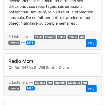
développement multiculturel à travers ses
diffusions , ses reportages, ses émissions
portant sur l’actualité, la culture et la promotion
musicale. De ce fait permettre d’atteindre tout
objectif similaire ou complémentaires .
6 Listeners —
zouk
kompa
salsa
music
du
—
monde
MP3
Play
Radio Mcm
On Air: 0470c.S. Will Souto. O vira
2 Listeners —
Musica
do
mundo
Musique
du
—
monde
MP3
Play