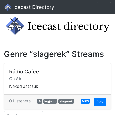
Icecast Directory
Genre “slagerek” Streams
Rádió Cafee
On Air: -
Neked Játszuk!
0 Listeners —
—
A
legjobb
slagerek
MP3
Play