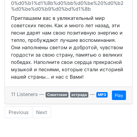
0%d0%b1%d1%8b%d0%bb%d0%be%20%d0%b2
%d0%be%d0%b9%d0%bd%d1%8b
Приглашаем вас в увлекательный мир
советских песен. Как и много лет назад, эти
песни дарят нам свою позитивную энергию и
тепло, пробуждают лучшие воспоминания.
Они наполнены светом и добротой, чувством
гордости за свою страну, памятью о великих
победах. Наполните свои сердца прекрасной
музыкой и песнями, которые стали историей
нашей страны… и нас с Вами!
11 Listeners —
—
Советская
эстрада
MP3
Play
Previous
Next