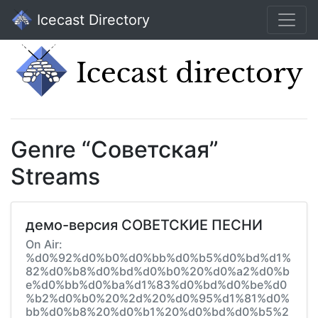
Icecast Directory
Genre “Советская”
Streams
демо-версия СОВЕТСКИЕ ПЕСНИ
On Air:
%d0%92%d0%b0%d0%bb%d0%b5%d0%bd%d1%
82%d0%b8%d0%bd%d0%b0%20%d0%a2%d0%b
e%d0%bb%d0%ba%d1%83%d0%bd%d0%be%d0
%b2%d0%b0%20%2d%20%d0%95%d1%81%d0%
bb%d0%b8%20%d0%b1%20%d0%bd%d0%b5%2