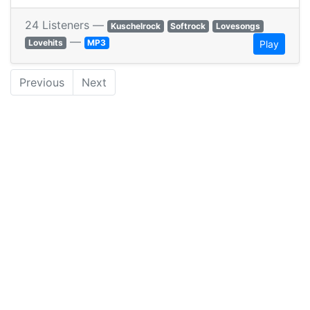
24 Listeners —
Kuschelrock
Softrock
Lovesongs
—
Lovehits
MP3
Play
Previous
Next