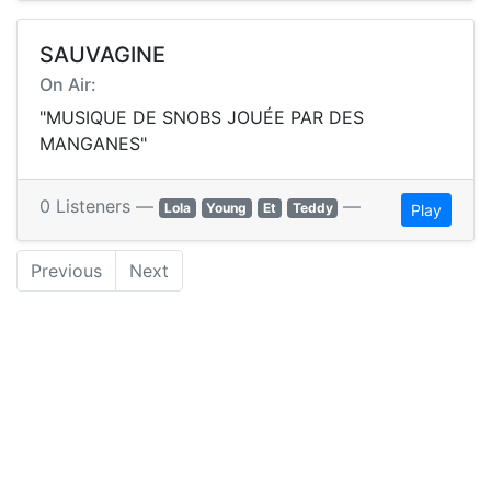
SAUVAGINE
On Air:
"MUSIQUE DE SNOBS JOUÉE PAR DES
MANGANES"
0 Listeners —
—
Lola
Young
Et
Teddy
Play
Previous
Next