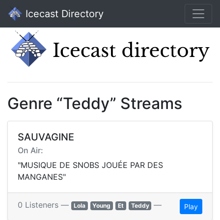
Icecast Directory
Genre “Teddy” Streams
SAUVAGINE
On Air:
"MUSIQUE DE SNOBS JOUÉE PAR DES
MANGANES"
0 Listeners —
—
Lola
Young
Et
Teddy
Play