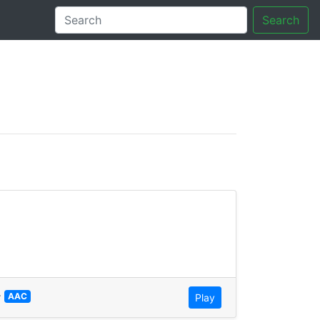
Search
tory
—
AAC
Play