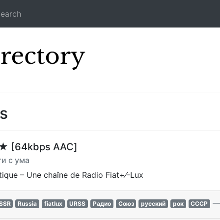
earch
Icecast Direc
s
 ★ [64kbps AAC]
ти с ума
ique – Une chaîne de Radio Fiat+⁄-Lux
SSR
Russia
fiatlux
URSS
Радио
Союз
русский
рок
СССР