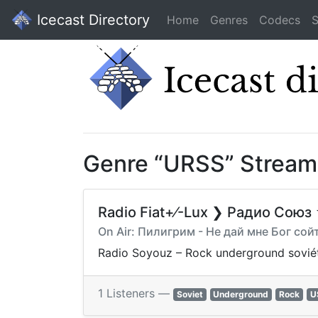
Icecast Directory
Home
Genres
Codecs
S
Genre “URSS” Stream
Radio Fiat+⁄-Lux ❯ Радио Союз
On Air: Пилигрим - Не дай мне Бог сой
Radio Soyouz – Rock underground soviét
1 Listeners —
Soviet
Underground
Rock
U