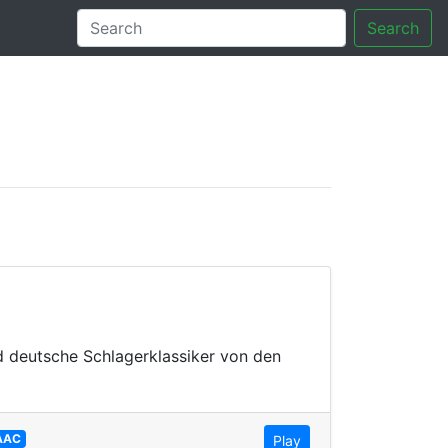
Search
tory
d deutsche Schlagerklassiker von den
AAC
Play