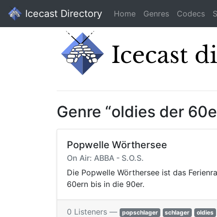
Icecast Directory
Home
Genres
Codecs
S
Genre “oldies der 60
Popwelle Wörthersee
On Air: ABBA - S.O.S.
Die Popwelle Wörthersee ist das Ferienr
60ern bis in die 90er.
0 Listeners —
popschlager
schlager
oldies