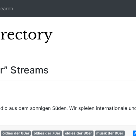
earch
Icecast Direc
er” Streams
adio aus dem sonnigen Süden. Wir spielen internationale un
—
oldies der 60er
oldies der 70er
oldies der 80er
musik der 90er