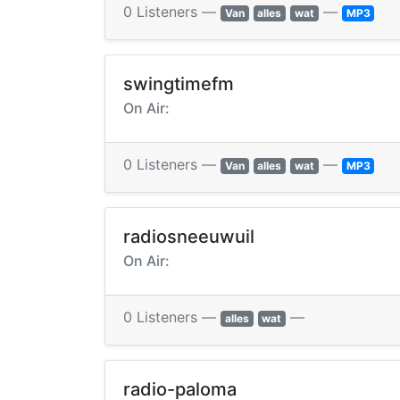
0 Listeners —
—
Van
alles
wat
MP3
swingtimefm
On Air:
0 Listeners —
—
Van
alles
wat
MP3
radiosneeuwuil
On Air:
0 Listeners —
—
alles
wat
radio-paloma