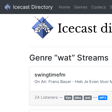
Icecast Directory
Home
Genres
Codecs
S
Genre “wat” Streams
swingtimefm
On Air: Frans Bauer - Heb Je Even Voor M
24 Listeners —
—
Van
alles
wat
MP3