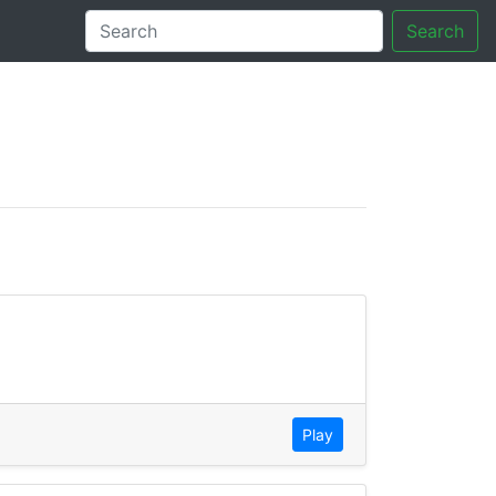
Search
tory
Play