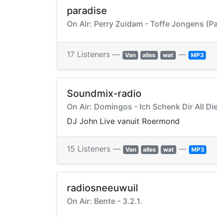
paradise
On Air: Perry Zuidam - Toffe Jongens (Par
17 Listeners —
—
Van
alles
wat
MP3
Soundmix-radio
On Air: Domingos - Ich Schenk Dir All D
DJ John Live vanuit Roermond
15 Listeners —
—
Van
alles
wat
MP3
radiosneeuwuil
On Air: Bente - 3.2.1.