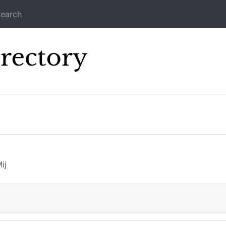
earch
Icecast Direc
ij