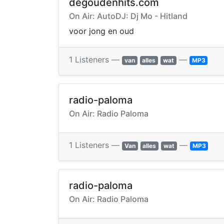
degoudenhits.com
On Air: AutoDJ: Dj Mo - Hitland
voor jong en oud
1 Listeners —
—
van
alles
wat
MP3
radio-paloma
On Air: Radio Paloma
1 Listeners —
—
Van
alles
wat
MP3
radio-paloma
On Air: Radio Paloma