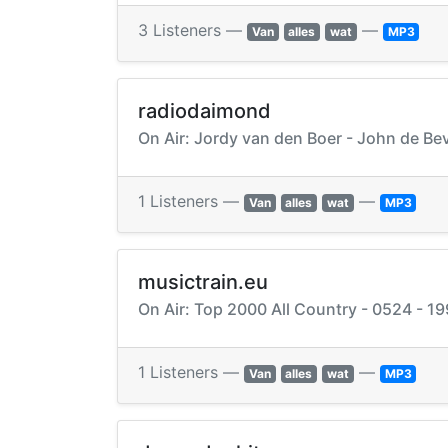
3 Listeners —
—
Van
alles
wat
MP3
radiodaimond
On Air: Jordy van den Boer - John de Bev
1 Listeners —
—
Van
alles
wat
MP3
musictrain.eu
On Air: Top 2000 All Country - 0524 - 19
1 Listeners —
—
Van
alles
wat
MP3