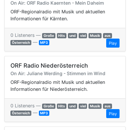
On Air: ORF Radio Kaernten - Mein Daheim
ORF-Regionalradio mit Musik und aktuellen
Informationen für Kärnten.
0 Listeners —
Große
Hits
und
viel
Musik
aus
—
Österreich
MP3
Play
ORF Radio Niederösterreich
On Air: Juliane Werding - Stimmen im Wind
ORF-Regionalradio mit Musik und aktuellen
Informationen für Niederösterreich.
0 Listeners —
Große
Hits
und
viel
Musik
aus
—
Österreich
MP3
Play