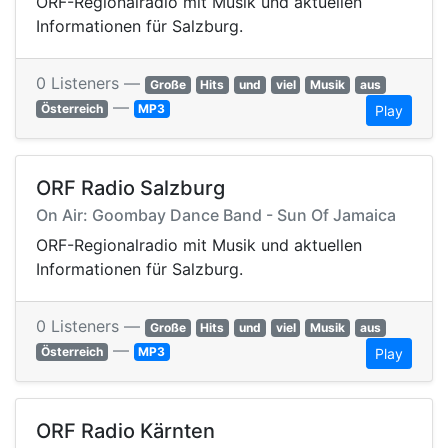
ORF-Regionalradio mit Musik und aktuellen
Informationen für Salzburg.
0 Listeners —
Große
Hits
und
viel
Musik
aus
—
Österreich
MP3
Play
ORF Radio Salzburg
On Air: Goombay Dance Band - Sun Of Jamaica
ORF-Regionalradio mit Musik und aktuellen
Informationen für Salzburg.
0 Listeners —
Große
Hits
und
viel
Musik
aus
—
Österreich
MP3
Play
ORF Radio Kärnten