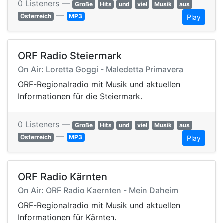
0 Listeners —
Große
Hits
und
viel
Musik
aus
—
Österreich
MP3
Play
ORF Radio Steiermark
On Air: Loretta Goggi - Maledetta Primavera
ORF-Regionalradio mit Musik und aktuellen
Informationen für die Steiermark.
0 Listeners —
Große
Hits
und
viel
Musik
aus
—
Österreich
MP3
Play
ORF Radio Kärnten
On Air: ORF Radio Kaernten - Mein Daheim
ORF-Regionalradio mit Musik und aktuellen
Informationen für Kärnten.