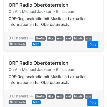
ORF Radio Oberösterreich
On Air: Michael Jackson - Billie Jean
ORF-Regionalradio mit Musik und aktuellen
Informationen für Oberösterreich.
0 Listeners —
Große
Hits
und
viel
Musik
aus
—
Österreich
MP3
Play
ORF Radio Oberösterreich
On Air: Michael Jackson - Billie Jean
ORF-Regionalradio mit Musik und aktuellen
Informationen für Oberösterreich.
0 Listeners —
Große
Hits
und
viel
Musik
aus
—
Österreich
MP3
Play