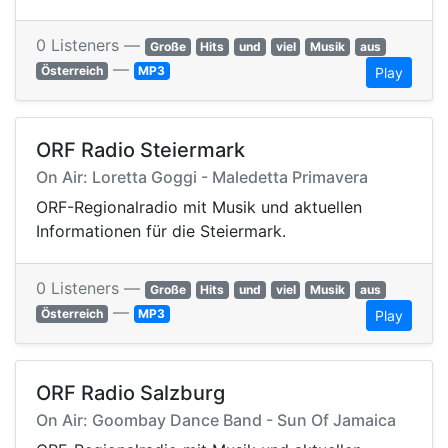
0 Listeners —
Große
Hits
und
viel
Musik
aus
—
Österreich
MP3
Play
ORF Radio Steiermark
On Air: Loretta Goggi - Maledetta Primavera
ORF-Regionalradio mit Musik und aktuellen
Informationen für die Steiermark.
0 Listeners —
Große
Hits
und
viel
Musik
aus
—
Österreich
MP3
Play
ORF Radio Salzburg
On Air: Goombay Dance Band - Sun Of Jamaica