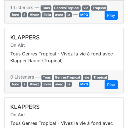
1 Listeners —
Tous
GenresTropical
vie
Tropical
—
fond
à
Vivez
Ekila
avec
la
MP3
Play
KLAPPERS
On Air:
Tous Genres Tropical - Vivez la vie à fond avec
Klapper Radio (Tropical)
0 Listeners —
Tous
GenresTropical
vie
Tropical
—
fond
à
Vivez
Ekila
avec
la
MP3
Play
KLAPPERS
On Air:
Tous Genres Tropical - Vivez la vie à fond avec