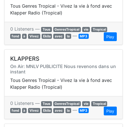
Tous Genres Tropical - Vivez la vie à fond avec
Klapper Radio (Tropical)
0 Listeners —
Tous
GenresTropical
vie
Tropical
—
fond
à
Vivez
Ekila
avec
la
MP3
Play
KLAPPERS
On Air: MNLV PUBLICITE Nous revenons dans un
instant
Tous Genres Tropical - Vivez la vie à fond avec
Klapper Radio (Tropical)
0 Listeners —
Tous
GenresTropical
vie
Tropical
—
fond
à
Vivez
Ekila
avec
la
MP3
Play