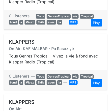
Klapper Radio (Tropical)
0 Listeners —
Tous
GenresTropical
vie
Tropical
—
fond
à
Vivez
Ekila
avec
la
MP3
Play
KLAPPERS
On Air: KAF MALBAR - Pa Rasaziyé
Tous Genres Tropical - Vivez la vie à fond avec
Klapper Radio (Tropical)
0 Listeners —
Tous
GenresTropical
vie
Tropical
—
fond
à
Vivez
Ekila
avec
la
MP3
Play
KLAPPERS
On Air: