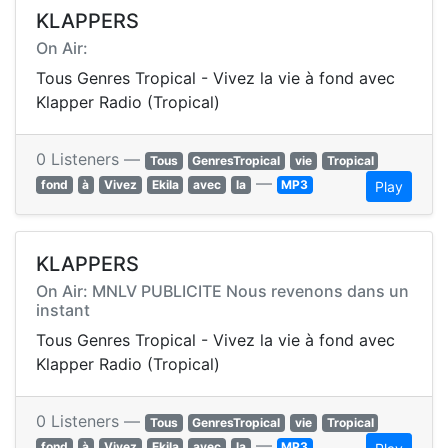
KLAPPERS
On Air:
Tous Genres Tropical - Vivez la vie à fond avec
Klapper Radio (Tropical)
0 Listeners —
Tous
GenresTropical
vie
Tropical
—
fond
à
Vivez
Ekila
avec
la
MP3
Play
KLAPPERS
On Air: MNLV PUBLICITE Nous revenons dans un
instant
Tous Genres Tropical - Vivez la vie à fond avec
Klapper Radio (Tropical)
0 Listeners —
Tous
GenresTropical
vie
Tropical
—
fond
à
Vivez
Ekila
avec
la
MP3