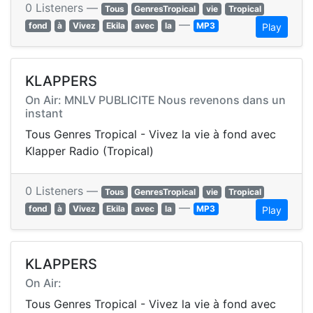
0 Listeners —
Tous
GenresTropical
vie
Tropical
—
fond
à
Vivez
Ekila
avec
la
MP3
Play
KLAPPERS
On Air: MNLV PUBLICITE Nous revenons dans un
instant
Tous Genres Tropical - Vivez la vie à fond avec
Klapper Radio (Tropical)
0 Listeners —
Tous
GenresTropical
vie
Tropical
—
fond
à
Vivez
Ekila
avec
la
MP3
Play
KLAPPERS
On Air:
Tous Genres Tropical - Vivez la vie à fond avec