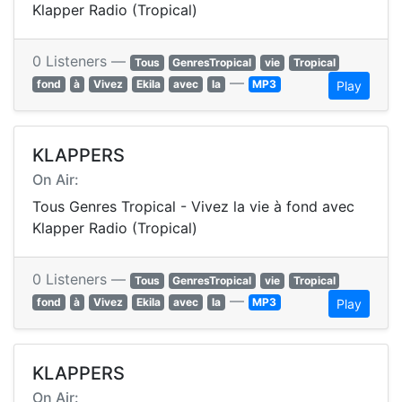
Klapper Radio (Tropical)
0 Listeners —
Tous
GenresTropical
vie
Tropical
—
fond
à
Vivez
Ekila
avec
la
MP3
Play
KLAPPERS
On Air:
Tous Genres Tropical - Vivez la vie à fond avec
Klapper Radio (Tropical)
0 Listeners —
Tous
GenresTropical
vie
Tropical
—
fond
à
Vivez
Ekila
avec
la
MP3
Play
KLAPPERS
On Air: