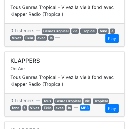
Tous Genres Tropical - Vivez la vie à fond avec
Klapper Radio (Tropical)
0 Listeners —
GenresTropical
vie
Tropical
fond
à
—
Vivez
Ekila
avec
la
Play
KLAPPERS
On Air:
Tous Genres Tropical - Vivez la vie à fond avec
Klapper Radio (Tropical)
0 Listeners —
Tous
GenresTropical
vie
Tropical
—
fond
à
Vivez
Ekila
avec
la
MP3
Play