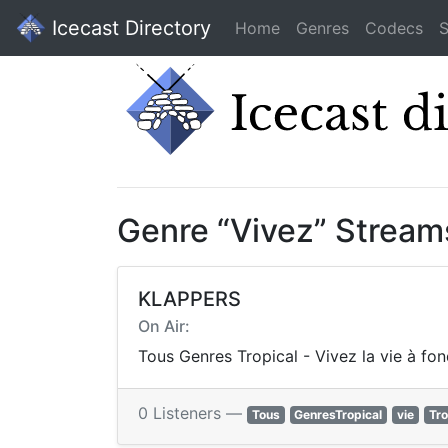
Icecast Directory
Home
Genres
Codecs
S
Genre “Vivez” Stream
KLAPPERS
On Air:
Tous Genres Tropical - Vivez la vie à fo
0 Listeners —
Tous
GenresTropical
vie
Tro