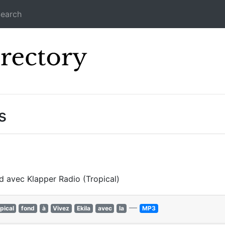
earch
Icecast Direc
s
nd avec Klapper Radio (Tropical)
—
pical
fond
à
Vivez
Ekila
avec
la
MP3