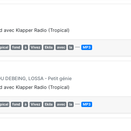
nd avec Klapper Radio (Tropical)
—
pical
fond
à
Vivez
Ekila
avec
la
MP3
U DEBEING, LOSSA - Petit génie
nd avec Klapper Radio (Tropical)
—
pical
fond
à
Vivez
Ekila
avec
la
MP3