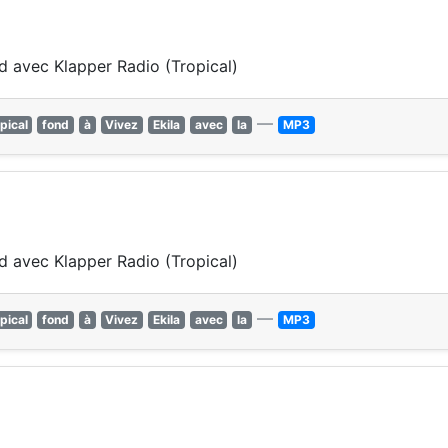
nd avec Klapper Radio (Tropical)
—
pical
fond
à
Vivez
Ekila
avec
la
MP3
nd avec Klapper Radio (Tropical)
—
pical
fond
à
Vivez
Ekila
avec
la
MP3