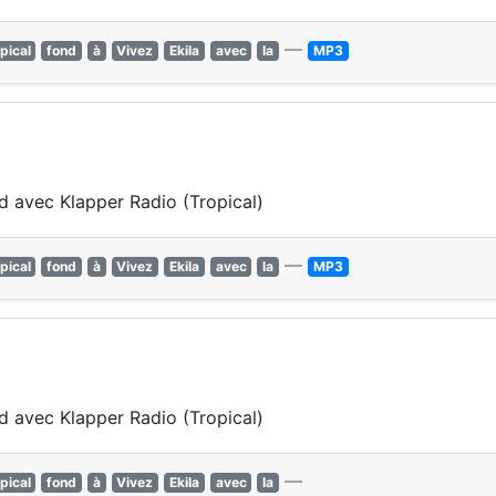
—
pical
fond
à
Vivez
Ekila
avec
la
MP3
nd avec Klapper Radio (Tropical)
—
pical
fond
à
Vivez
Ekila
avec
la
MP3
nd avec Klapper Radio (Tropical)
—
pical
fond
à
Vivez
Ekila
avec
la