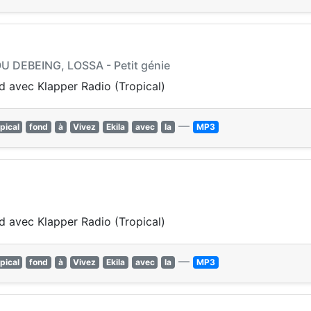
U DEBEING, LOSSA - Petit génie
nd avec Klapper Radio (Tropical)
—
pical
fond
à
Vivez
Ekila
avec
la
MP3
nd avec Klapper Radio (Tropical)
—
pical
fond
à
Vivez
Ekila
avec
la
MP3