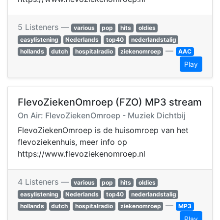
5 Listeners —
various
pop
hits
oldies
easylistening
Nederlands
top40
nederlandstalig
—
hollands
dutch
hospitalradio
ziekenomroep
AAC
Play
FlevoZiekenOmroep (FZO) MP3 stream
On Air: FlevoZiekenOmroep - Muziek Dichtbij
FlevoZiekenOmroep is de huisomroep van het
flevoziekenhuis, meer info op
https://www.flevoziekenomroep.nl
4 Listeners —
various
pop
hits
oldies
easylistening
Nederlands
top40
nederlandstalig
—
hollands
dutch
hospitalradio
ziekenomroep
MP3
Play