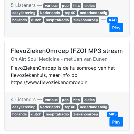
5 Listeners —
various
pop
hits
oldies
easylistening
Nederlands
top40
nederlandstalig
—
hollands
dutch
hospitalradio
ziekenomroep
AAC
Play
FlevoZiekenOmroep (FZO) MP3 stream
On Air: Soul Medicine - met Jan van Eunen
FlevoZiekenOmroep is de huisomroep van het
flevoziekenhuis, meer info op
https://www.flevoziekenomroep.nl
4 Listeners —
various
pop
hits
oldies
easylistening
Nederlands
top40
nederlandstalig
—
hollands
dutch
hospitalradio
ziekenomroep
MP3
Play