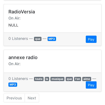
RadioVersia
On Air:
NULL
0 Listeners —
—
que
MP3
Play
annexe radio
On Air:
0 Listeners —
—
toute
la
musique
que
l'on
aime
MP3
Play
Previous
Next