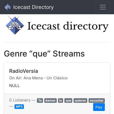
Icecast Directory
Genre “que” Streams
RadioVersia
On Air: Ana Mena - Un Clásico
NULL
0 Listeners —
Te
damos
lo
que
quieres
escuchar
—
MP3
Play