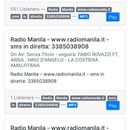
551 Listeners —
Radio
Manila
www.radiomanila.it
—
sms
in
diretta
3385038908
MP3
Play
Radio Manila - www.radiomanila.it -
sms in diretta: 3385038908
On Air: Senza Titolo - seguirà: FABIO ROVAZZI FT,
ARISA , NINO D'ANGELO - LA COSTIERA
AMALFITANA
Radio Manila - www.radiomanila.it - sms in
diretta: 3385038908
1 Listeners —
Radio
Manila
www.radiomanila.it
sms
—
in
diretta
3385038908
MP3
Play
Radio Manila - www.radiomanila.it -