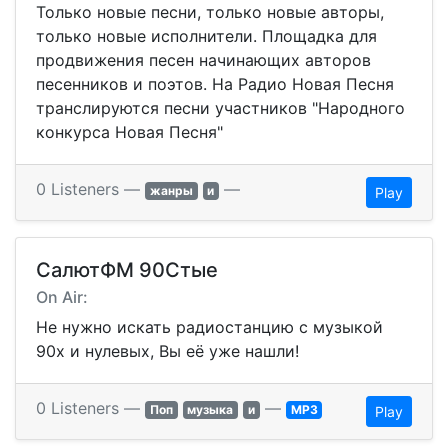
Только новые песни, только новые авторы,
только новые исполнители. Площадка для
продвижения песен начинающих авторов
песенников и поэтов. На Радио Новая Песня
транслируются песни участников "Народного
конкурса Новая Песня"
0 Listeners —
—
жанры
и
Play
СалютФМ 90Стые
On Air:
Не нужно искать радиостанцию с музыкой
90х и нулевых, Вы её уже нашли!
0 Listeners —
—
Поп
музыка
и
MP3
Play