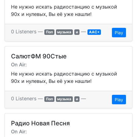
Не нужно искать радиостанцию с музыкой
90х и нулевых, Вы её уже нашли!
0 Listeners —
—
Поп
музыка
и
AAC+
Play
СалютФМ 90Стые
On Air:
Не нужно искать радиостанцию с музыкой
90х и нулевых, Вы её уже нашли!
0 Listeners —
—
Поп
музыка
и
Play
Радио Новая Песня
On Air: