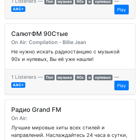
1 Listeners —
—
Поп
музыка
90х
и
нулевых
AAC+
Play
СалютФМ 90Стые
On Air: Compilation - Billie Jean
Не нужно искать радиостанцию с музыкой
90х и нулевых, Вы её уже нашли!
1 Listeners —
—
Поп
музыка
90х
и
нулевых
AAC+
Play
Радио Grand FM
On Air:
Лучшие мировые хиты всех стилей и
направлений. Наслаждайтесь 24 часа в сутки,