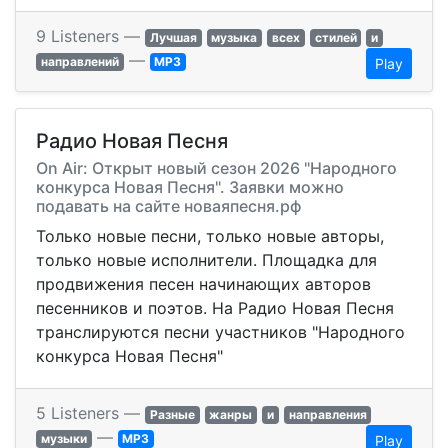
9 Listeners —
Лучшая
музыка
всех
стилей
и
—
направлений
MP3
Play
Радио Новая Песня
On Air: Открыт новый сезон 2026 "Народного
конкурса Новая Песня". Заявки можно
подавать на сайте новаяпесня.рф
Только новые песни, только новые авторы,
только новые исполнители. Площадка для
продвижения песен начинающих авторов
песенников и поэтов. На Радио Новая Песня
транслируются песни участников "Народного
конкурса Новая Песня"
5 Listeners —
Разные
жанры
и
направления
—
музыки
MP3
Play