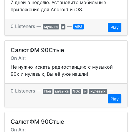
7 дней в неделю. Установите мобильные
приложения для Android и iOS.
0 Listeners —
—
музыка
и
MP3
Play
СалютФМ 90Стые
On Air:
Не нужно искать радиостанцию с музыкой
90х и нулевых, Вы её уже нашли!
0 Listeners —
—
Поп
музыка
90х
и
нулевых
Play
СалютФМ 90Стые
On Air: