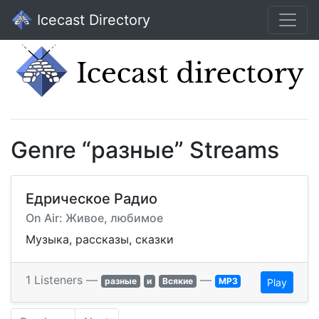
Icecast Directory
Genre “разные” Streams
Едрическое Радио
On Air: Живое, любимое
Музыка, рассказы, сказки
1 Listeners —
—
разные
и
Всякие
MP3
Play