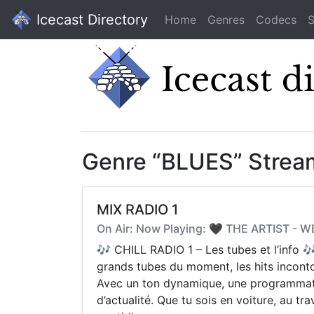
Icecast Directory
Home
Genres
Codecs
S
Genre “BLUES” Strea
MIX RADIO 1
On Air: Now Playing: 🖤 THE ARTIST - 
🎶 CHILL RADIO 1 – Les tubes et l’info 
grands tubes du moment, les hits incontour
Avec un ton dynamique, une programmati
d’actualité. Que tu sois en voiture, au tr