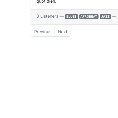
quotidien.
3 Listeners —
—
BLUES
AFROBEAT
JAZZ
Previous
Next