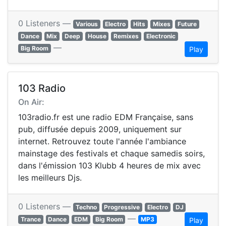
0 Listeners —
Various
Electro
Hits
Mixes
Future
Dance
Mix
Deep
House
Remixes
Electronic
—
Big Room
Play
103 Radio
On Air:
103radio.fr est une radio EDM Française, sans
pub, diffusée depuis 2009, uniquement sur
internet. Retrouvez toute l'année l'ambiance
mainstage des festivals et chaque samedis soirs,
dans l'émission 103 Klubb 4 heures de mix avec
les meilleurs Djs.
0 Listeners —
Techno
Progressive
Electro
DJ
—
Trance
Dance
EDM
Big Room
MP3
Play