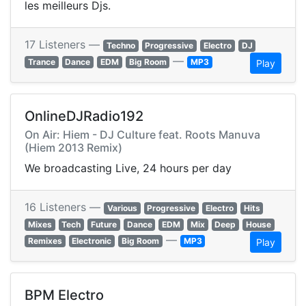
les meilleurs Djs.
17 Listeners —
Techno
Progressive
Electro
DJ
—
Trance
Dance
EDM
Big Room
MP3
Play
OnlineDJRadio192
On Air: Hiem - DJ Culture feat. Roots Manuva
(Hiem 2013 Remix)
We broadcasting Live, 24 hours per day
16 Listeners —
Various
Progressive
Electro
Hits
Mixes
Tech
Future
Dance
EDM
Mix
Deep
House
—
Remixes
Electronic
Big Room
MP3
Play
BPM Electro