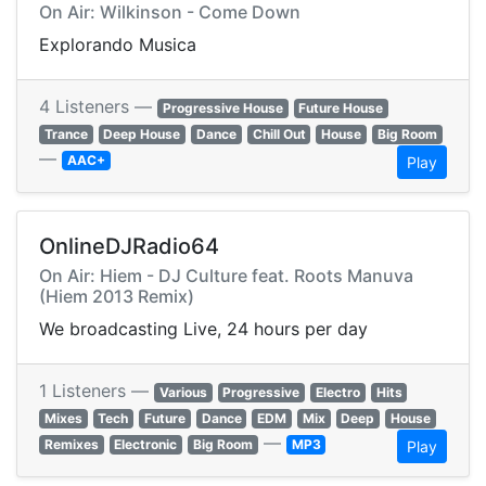
On Air: Wilkinson - Come Down
Explorando Musica
4 Listeners —
Progressive House
Future House
Trance
Deep House
Dance
Chill Out
House
Big Room
—
AAC+
Play
OnlineDJRadio64
On Air: Hiem - DJ Culture feat. Roots Manuva
(Hiem 2013 Remix)
We broadcasting Live, 24 hours per day
1 Listeners —
Various
Progressive
Electro
Hits
Mixes
Tech
Future
Dance
EDM
Mix
Deep
House
—
Remixes
Electronic
Big Room
MP3
Play