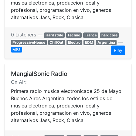
musica electronica, produccion local y
profesional, programacion en vivo, generos
alternativos Jass, Rock, Clasica
0 Listeners —
Hardstyle
Techno
Trance
hardcore
—
ProgressiveHouse
ChillOut
Electro
EDM
Argentina
MP3
Play
MangialSonic Radio
On Air:
Primera radio musica electronicade 25 de Mayo
Buenos Aires Argentina, todos los estilos de
musica electronica, produccion local y
profesional, programacion en vivo, generos
alternativos Jass, Rock, Clasica