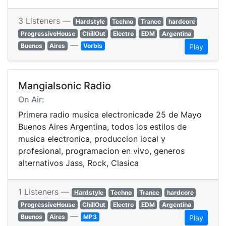
3 Listeners —
Hardstyle
Techno
Trance
hardcore
ProgressiveHouse
ChillOut
Electro
EDM
Argentina
—
Buenos
Aires
Vorbis
Play
Mangialsonic Radio
On Air:
Primera radio musica electronicade 25 de Mayo
Buenos Aires Argentina, todos los estilos de
musica electronica, produccion local y
profesional, programacion en vivo, generos
alternativos Jass, Rock, Clasica
1 Listeners —
Hardstyle
Techno
Trance
hardcore
ProgressiveHouse
ChillOut
Electro
EDM
Argentina
—
Buenos
Aires
MP3
Play