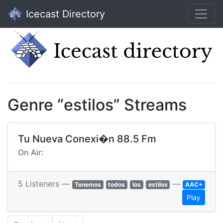
Icecast Directory
Genre “estilos” Streams
Tu Nueva Conexi�n 88.5 Fm
On Air:
5 Listeners —
—
Tenemos
todos
los
estilos
AAC+
Play