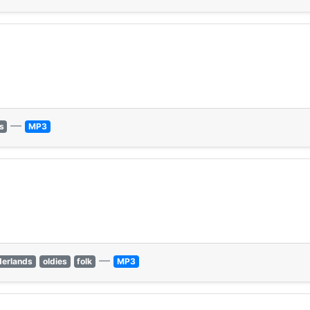
—
s
MP3
—
derlands
oldies
folk
MP3