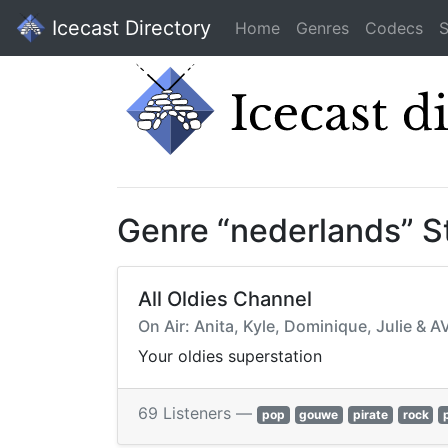
Icecast Directory
Home
Genres
Codecs
S
Genre “nederlands” 
All Oldies Channel
On Air: Anita, Kyle, Dominique, Julie & 
Your oldies superstation
69 Listeners —
pop
gouwe
pirate
rock