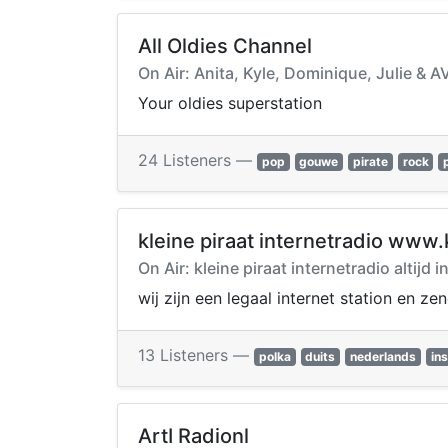
All Oldies Channel
On Air: Anita, Kyle, Dominique, Julie & 
Your oldies superstation
24 Listeners —
pop
gouwe
pirate
rock
kleine piraat internetradio www.kl
On Air: kleine piraat internetradio altijd i
wij zijn een legaal internet station en 
13 Listeners —
polka
duits
nederlands
in
ArtI Radionl