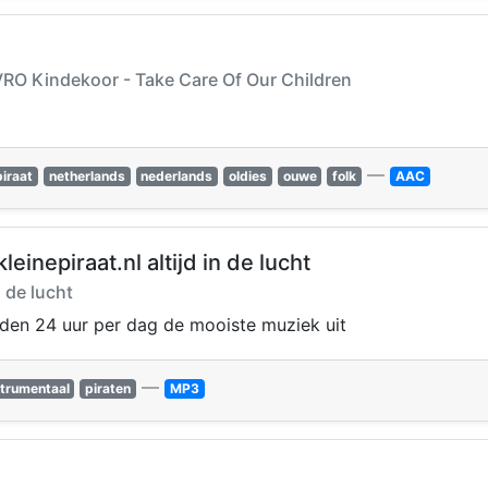
AVRO Kindekoor - Take Care Of Our Children
—
piraat
netherlands
nederlands
oldies
ouwe
folk
AAC
einepiraat.nl altijd in de lucht
n de lucht
zenden 24 uur per dag de mooiste muziek uit
—
strumentaal
piraten
MP3