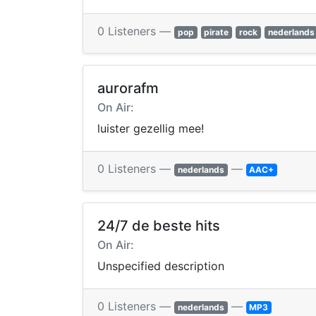
0 Listeners —
pop
pirate
rock
nederlands
aurorafm
On Air:
luister gezellig mee!
0 Listeners —
—
nederlands
AAC+
24/7 de beste hits
On Air:
Unspecified description
0 Listeners —
—
nederlands
MP3