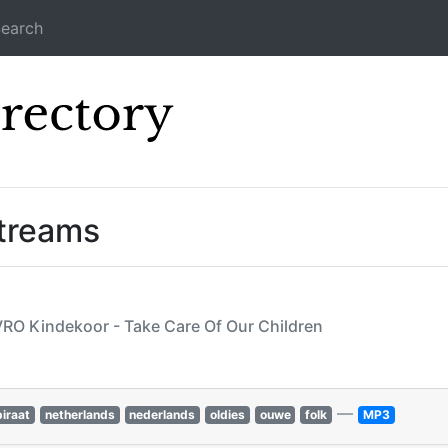
earch
Icecast Direc
Streams
AVRO Kindekoor - Take Care Of Our Children
—
piraat
netherlands
nederlands
oldies
ouwe
folk
MP3