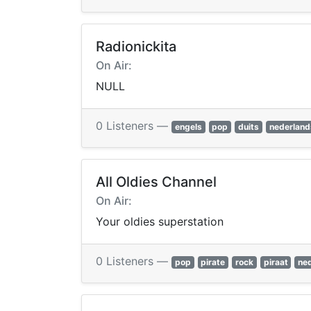
Radionickita
On Air:
NULL
0 Listeners —
engels
pop
duits
nederland
All Oldies Channel
On Air:
Your oldies superstation
0 Listeners —
pop
pirate
rock
piraat
ne