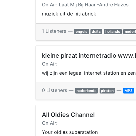
On Air: Laat Mij Bij Haar -Andre Hazes
muziek uit de hitfabriek
1 Listeners —
engels
duits
hollands
neder
kleine piraat internetradio www.kl
On Air:
wij zijn een legaal internet station en 
0 Listeners —
—
nederlands
piraten
MP3
All Oldies Channel
On Air:
Your oldies superstation