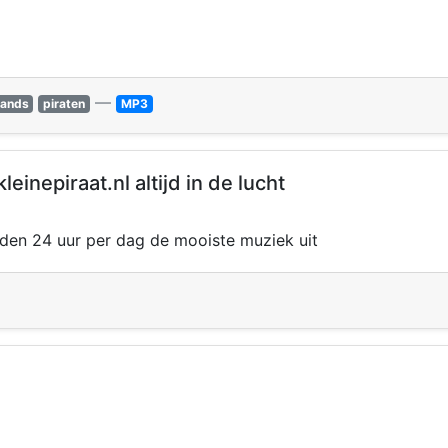
—
lands
piraten
MP3
einepiraat.nl altijd in de lucht
zenden 24 uur per dag de mooiste muziek uit