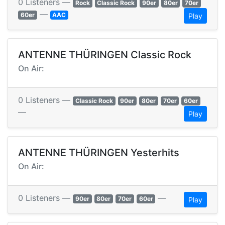
0 Listeners —
Rock
Classic Rock
90er
80er
70er
—
60er
AAC
Play
ANTENNE THÜRINGEN Classic Rock
On Air:
0 Listeners —
Classic Rock
90er
80er
70er
60er
—
Play
ANTENNE THÜRINGEN Yesterhits
On Air:
0 Listeners —
—
90er
80er
70er
60er
Play