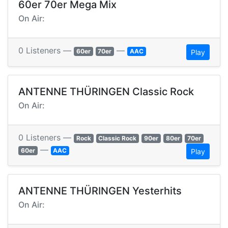
60er 70er Mega Mix
On Air:
0 Listeners —
—
60er
70er
AAC
Play
ANTENNE THÜRINGEN Classic Rock
On Air:
0 Listeners —
Rock
Classic Rock
90er
80er
70er
—
60er
AAC
Play
ANTENNE THÜRINGEN Yesterhits
On Air: