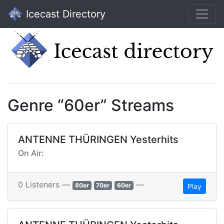
Icecast Directory
Genre “60er” Streams
ANTENNE THÜRINGEN Yesterhits
On Air:
0 Listeners —
—
80er
70er
60er
Play