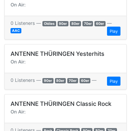
On Air:
0 Listeners —
—
Oldies
90er
80er
70er
60er
AAC
Play
ANTENNE THÜRINGEN Yesterhits
On Air:
0 Listeners —
—
90er
80er
70er
60er
Play
ANTENNE THÜRINGEN Classic Rock
On Air:
0 Listeners —
Rock
Classic Rock
90er
80er
70er