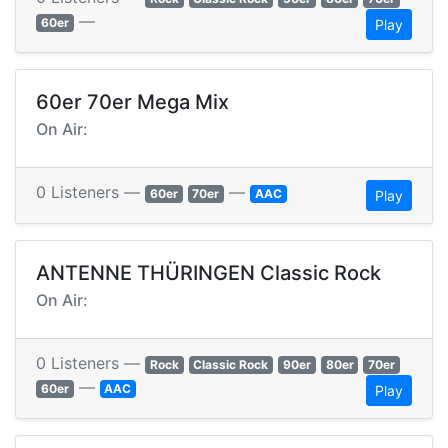
—
60er
Play
60er 70er Mega Mix
On Air:
0 Listeners —
—
60er
70er
AAC
Play
ANTENNE THÜRINGEN Classic Rock
On Air:
0 Listeners —
Rock
Classic Rock
90er
80er
70er
—
60er
AAC
Play