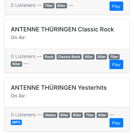
0 Listeners —
—
70er
60er
Play
ANTENNE THÜRINGEN Classic Rock
On Air:
0 Listeners —
Rock
Classic Rock
90er
80er
70er
—
60er
Play
ANTENNE THÜRINGEN Yesterhits
On Air:
0 Listeners —
—
Oldies
90er
80er
70er
60er
MP3
Play