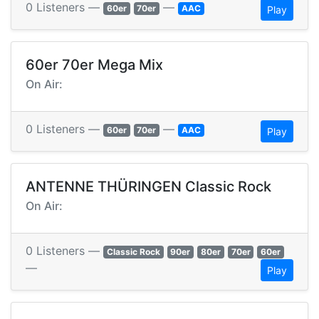
0 Listeners —
—
60er
70er
AAC
Play
60er 70er Mega Mix
On Air:
0 Listeners —
—
60er
70er
AAC
Play
ANTENNE THÜRINGEN Classic Rock
On Air:
0 Listeners —
Classic Rock
90er
80er
70er
60er
—
Play