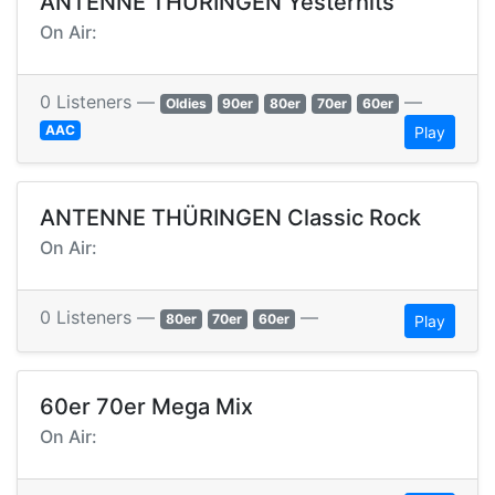
ANTENNE THÜRINGEN Yesterhits
On Air:
0 Listeners —
—
Oldies
90er
80er
70er
60er
AAC
Play
ANTENNE THÜRINGEN Classic Rock
On Air:
0 Listeners —
—
80er
70er
60er
Play
60er 70er Mega Mix
On Air: