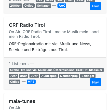
—
2000er
Oldies
Schlager
AAC
Play
ORF Radio Tirol
On Air: ORF Radio Tirol - meine Musik mein Land
mein Radio Tirol.
ORF-Regionalradio mit viel Musik und News,
Service und Beiträgen aus Tirol.
1 Listeners —
Große Hits und viel Musik aus Österreich und Tirol: Hit-Klassiker
70er
80er
90er
Austropop
Deutschpop
Schlager
—
Oldies
MP3
Play
mala-tunes
On Air: