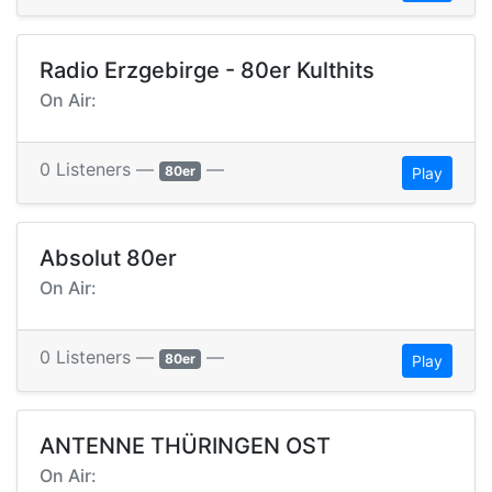
Radio Erzgebirge - 80er Kulthits
On Air:
0 Listeners —
—
80er
Play
Absolut 80er
On Air:
0 Listeners —
—
80er
Play
ANTENNE THÜRINGEN OST
On Air: