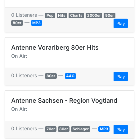
0 Listeners —
Pop
Hits
Charts
2000er
90er
—
80er
MP3
Play
Antenne Vorarlberg 80er Hits
On Air:
0 Listeners —
—
80er
AAC
Play
Antenne Sachsen - Region Vogtland
On Air:
0 Listeners —
—
70er
80er
Schlager
MP3
Play