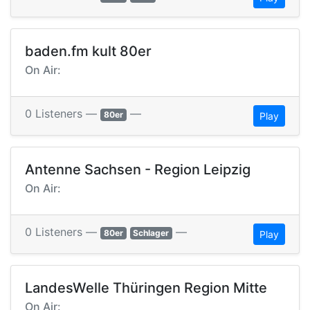
baden.fm kult 80er
On Air:
0 Listeners —
—
80er
Play
Antenne Sachsen - Region Leipzig
On Air:
0 Listeners —
—
80er
Schlager
Play
LandesWelle Thüringen Region Mitte
On Air: