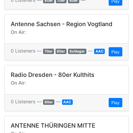
0 Listeners —
—
80er
70er
60er
Play
Antenne Sachsen - Region Vogtland
On Air:
0 Listeners —
—
70er
80er
Schlager
AAC
Play
Radio Dresden - 80er Kulthits
On Air:
0 Listeners —
—
80er
AAC
Play
ANTENNE THÜRINGEN MITTE