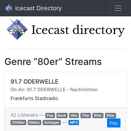
Icecast Directory
Genre “80er” Streams
91.7 ODERWELLE
On Air: 91.7 ODERWELLE - Nachrichten
Frankfurts Stadtradio
42 Listeners —
Pop
Rock
Hits
70er
80er
90er
—
2000er
Oldies
Schlager
MP3
Play