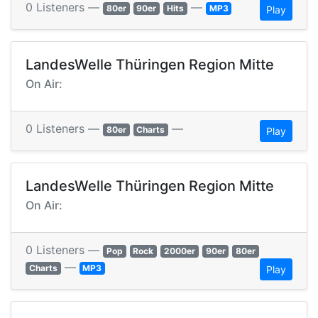
0 Listeners —
—
80er
90er
Hits
MP3
Play
LandesWelle Thüringen Region Mitte
On Air:
0 Listeners —
—
80er
Charts
Play
LandesWelle Thüringen Region Mitte
On Air:
0 Listeners —
Pop
Rock
2000er
90er
80er
—
Charts
MP3
Play