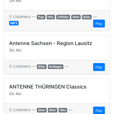
On Air:
0 Listeners —
—
Pop
Hits
2000er
90er
80er
MP3
Play
Antenne Sachsen - Region Lausitz
On Air:
0 Listeners —
—
80er
Schlager
Play
ANTENNE THÜRINGEN Classics
On Air:
0 Listeners —
—
80er
90er
Hits
Play