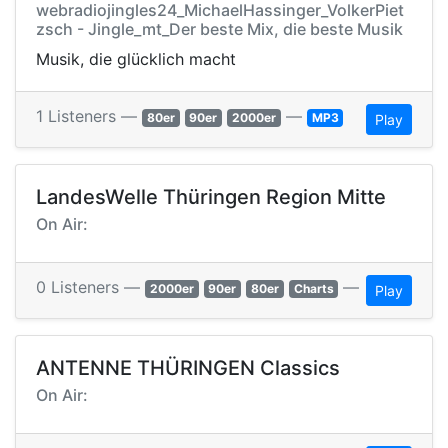
webradiojingles24_MichaelHassinger_VolkerPiet
zsch - Jingle_mt_Der beste Mix, die beste Musik
Musik, die glücklich macht
1 Listeners —
—
80er
90er
2000er
MP3
Play
LandesWelle Thüringen Region Mitte
On Air:
0 Listeners —
—
2000er
90er
80er
Charts
Play
ANTENNE THÜRINGEN Classics
On Air: