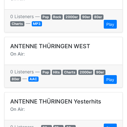
0 Listeners —
Pop
Rock
2000er
90er
80er
—
Charts
MP3
Play
ANTENNE THÜRINGEN WEST
On Air:
0 Listeners —
Pop
Hits
Charts
2000er
90er
—
80er
AAC
Play
ANTENNE THÜRINGEN Yesterhits
On Air: