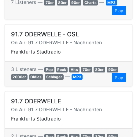
7 Listeners —
—
70er
80er
90er
Charts
MP3
Play
91.7 ODERWELLE - OSL
On Air: 91.7 ODERWELLE - Nachrichten
Frankfurts Stadtradio
3 Listeners —
Pop
Rock
Hits
70er
80er
90er
—
2000er
Oldies
Schlager
MP3
Play
91.7 ODERWELLE
On Air: 91.7 ODERWELLE - Nachrichten
Frankfurts Stadtradio
2 Listeners —
Pop
Rock
Hits
70er
80er
90er