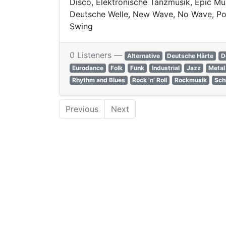
Disco, Elektronische Tanzmusik, Epic Mus
Deutsche Welle, New Wave, No Wave, Popm
Swing
0 Listeners —
Alternative
Deutsche Härte
D
Eurodance
Folk
Funk
Industrial
Jazz
Metal
Rhythm and Blues
Rock ’n’ Roll
Rockmusik
Sch
Previous
Next