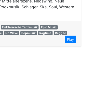
er Mittelalterszene, Neoswing, Neue
Rockmusik, Schlager, Ska, Soul, Western
Elektronische Tanzmusik
Epic Music
e
No Wave
Popmusik
Ragtime
Reggae
Play