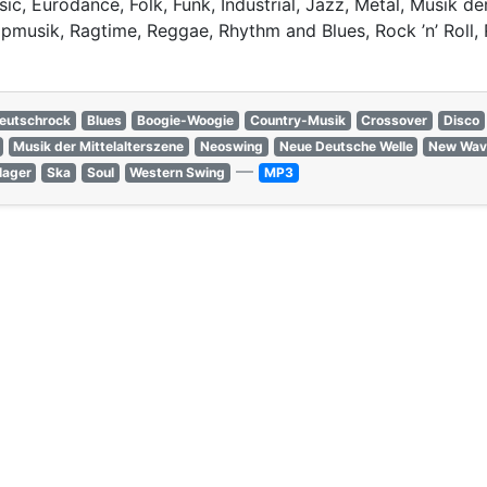
ic, Eurodance, Folk, Funk, Industrial, Jazz, Metal, Musik d
usik, Ragtime, Reggae, Rhythm and Blues, Rock ’n’ Roll, 
eutschrock
Blues
Boogie-Woogie
Country-Musik
Crossover
Disco
Musik der Mittelalterszene
Neoswing
Neue Deutsche Welle
New Wav
—
lager
Ska
Soul
Western Swing
MP3