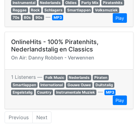
Instrumental
Nederlands
Oldies
Party Mix
Piratenhits
Reggae
Rock
Schlagers
Smartlappen
Volksmuziek
—
70s
80s
90s
MP3
Play
OnlineHits - 100% Piratenhits,
Nederlandstalig en Classics
On Air: Danny Robben - Verwennen
1 Listeners —
Folk Music
Nederlands
Piraten
Smartlappen
International
Gouwe Ouwe
Duitstalig
—
Engelstalig
Country
Instrumentale Muziek
MP3
Play
Previous
Next