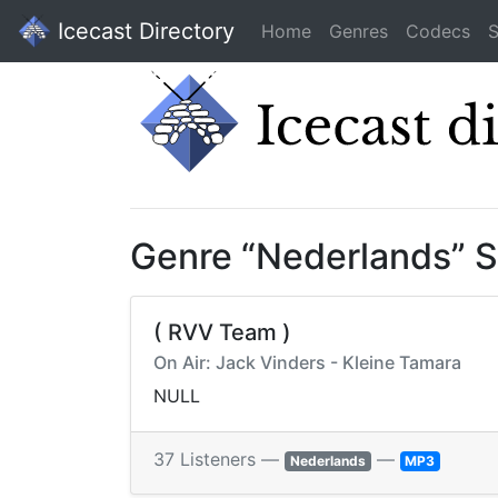
Icecast Directory
Home
Genres
Codecs
S
Genre “Nederlands” 
( RVV Team )
On Air: Jack Vinders - Kleine Tamara
NULL
37 Listeners —
—
Nederlands
MP3