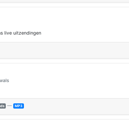
s live uitzendingen
swals
—
nds
MP3