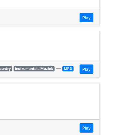
Play
—
ountry
Instrumentale Muziek
MP3
Play
Play