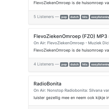
FlevoZiekenOmroep is de huisomroep van
5 Listeners —
pop
dutch
hits
easylistenin
FlevoZiekenOmroep (FZO) MP3 
On Air: FlevoZiekenOmroep - Muziek Dic
FlevoZiekenOmroep is de huisomroep van
4 Listeners —
pop
dutch
hits
easylistenin
RadioBonita
On Air: Nonstop Radiobonita: Silvana va
luister gezellig mee en neem ook kijkje i