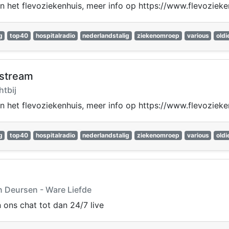
 het flevoziekenhuis, meer info op https://www.flevoziek
g
top40
hospitalradio
nederlandstalig
ziekenomroep
various
oldi
stream
htbij
 het flevoziekenhuis, meer info op https://www.flevoziek
g
top40
hospitalradio
nederlandstalig
ziekenomroep
various
oldi
n Deursen - Ware Liefde
n ons chat tot dan 24/7 live