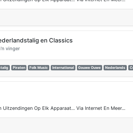
ederlandstalig en Classics
'n vinger
talig
Piraten
Folk Music
International
Gouwe Ouwe
Nederlands
C
 Uitzendingen Op Elk Apparaat... Via Internet En Meer...