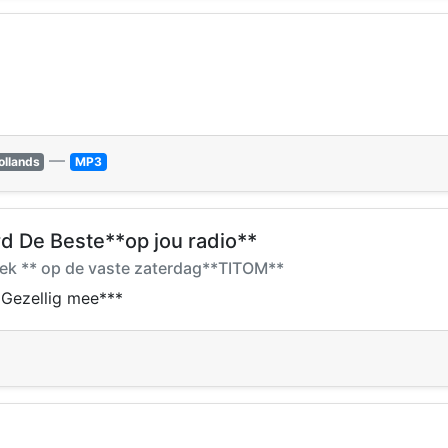
—
ollands
MP3
d De Beste**op jou radio**
zoek ** op de vaste zaterdag**TITOM**
 Gezellig mee***