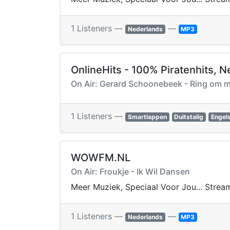
1 Listeners —
—
Nederlands
MP3
OnlineHits - 100% Piratenhits, N
On Air: Gerard Schoonebeek - Ring om m
1 Listeners —
Smartlappen
Duitstalig
Engels
WOWFM.NL
On Air: Froukje - Ik Wil Dansen
Meer Muziek, Speciaal Voor Jou... Stream
1 Listeners —
—
Nederlands
MP3