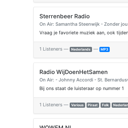
Sterrenbeer Radio
On Air: Samantha Steenwijk - Zonder jou
Vraag je favoriete muziek aan, ook tijden
1 Listeners —
—
Nederlands
MP3
Radio WijDoenHetSamen
On Air: - Johnny Accordi - St. Bernardu
Bij ons staat de luisteraar op nummer 1
1 Listeners —
Various
Piraat
Folk
Nederla
WOWFM.NL