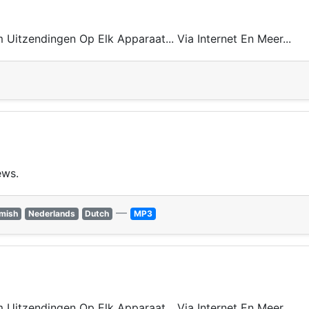
 Uitzendingen Op Elk Apparaat... Via Internet En Meer...
ews.
—
emish
Nederlands
Dutch
MP3
 Uitzendingen Op Elk Apparaat... Via Internet En Meer...