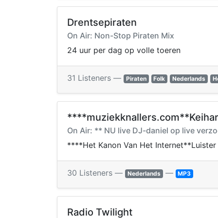
Drentsepiraten
On Air: Non-Stop Piraten Mix
24 uur per dag op volle toeren
31 Listeners —
Piraten
Folk
Nederlands
H
****muziekknallers.com**Keihar
On Air: ** NU live DJ-daniel op live ver
****Het Kanon Van Het Internet**Luister
30 Listeners —
—
Nederlands
MP3
Radio Twilight