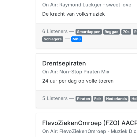
On Air: Raymond Luckger - sweet love
De kracht van volksmuziek
6 Listeners —
Smartlappen
Reggae
70s
R
—
Schlagers
MP3
Drentsepiraten
On Air: Non-Stop Piraten Mix
24 uur per dag op volle toeren
5 Listeners —
Piraten
Folk
Nederlands
Ho
FlevoZiekenOmroep (FZO) AAC
On Air: FlevoZiekenOmroep - Muziek Dic