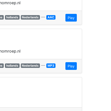
enomroep.nl
—
es
hollands
Nederlands
AAC
Play
enomroep.nl
—
es
hollands
Nederlands
MP3
Play