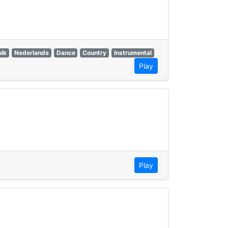
olk
Nederlands
Dance
Country
Instrumental
Play
Play