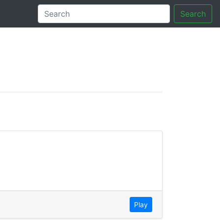
Search
tory
Play