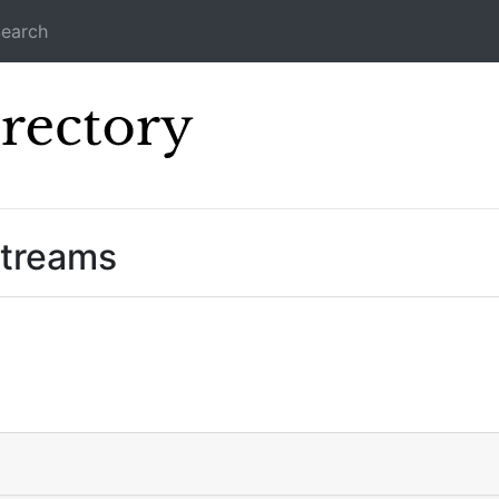
earch
Icecast Direc
Streams