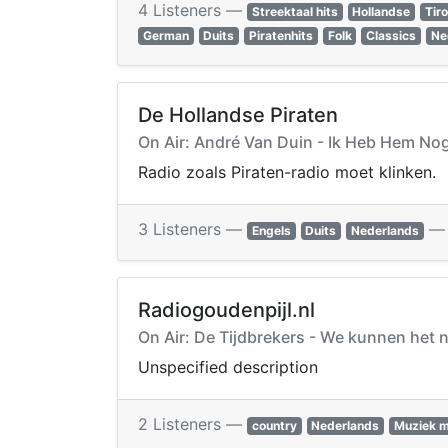
4 Listeners —
Streektaal hits
Hollandse
Tiro
German
Duits
Piratenhits
Folk
Classics
Ne
De Hollandse Piraten
On Air: André Van Duin - Ik Heb Hem No
Radio zoals Piraten-radio moet klinken.
3 Listeners —
Engels
Duits
Nederlands
Radiogoudenpijl.nl
On Air: De Tijdbrekers - We kunnen het n
Unspecified description
2 Listeners —
country
Nederlands
Muziek m