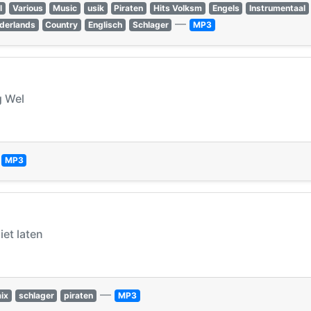
l
Various
Music
usik
Piraten
Hits Volksm
Engels
Instrumentaal
—
derlands
Country
Englisch
Schlager
MP3
g Wel
—
MP3
iet laten
—
ix
schlager
piraten
MP3