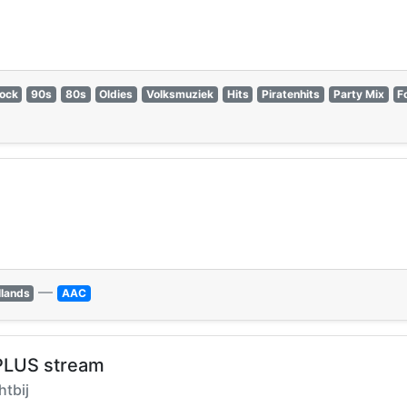
ock
90s
80s
Oldies
Volksmuziek
Hits
Piratenhits
Party Mix
F
—
llands
AAC
PLUS stream
htbij