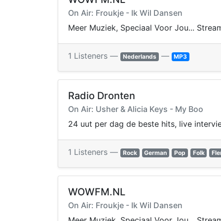
On Air: Froukje - Ik Wil Dansen
Meer Muziek, Speciaal Voor Jou... Stream
1 Listeners —
—
Nederlands
MP3
Radio Dronten
On Air: Usher & Alicia Keys - My Boo
24 uut per dag de beste hits, live intervi
1 Listeners —
Rock
German
Pop
Folk
Fl
WOWFM.NL
On Air: Froukje - Ik Wil Dansen
Meer Muziek, Speciaal Voor Jou... Stream