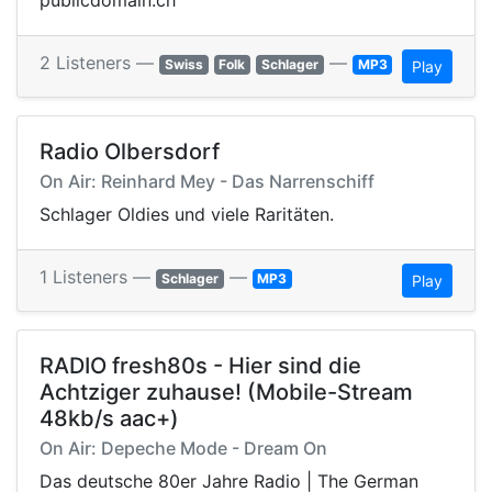
publicdomain.ch
2 Listeners —
—
Swiss
Folk
Schlager
MP3
Play
Radio Olbersdorf
On Air: Reinhard Mey - Das Narrenschiff
Schlager Oldies und viele Raritäten.
1 Listeners —
—
Schlager
MP3
Play
RADIO fresh80s - Hier sind die
Achtziger zuhause! (Mobile-Stream
48kb/s aac+)
On Air: Depeche Mode - Dream On
Das deutsche 80er Jahre Radio | The German