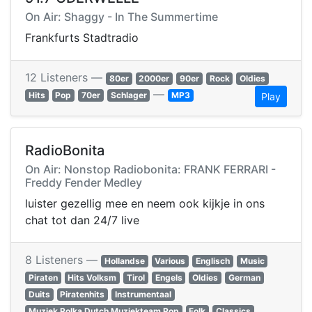
On Air: Shaggy - In The Summertime
Frankfurts Stadtradio
12 Listeners —
80er
2000er
90er
Rock
Oldies
—
Hits
Pop
70er
Schlager
MP3
Play
RadioBonita
On Air: Nonstop Radiobonita: FRANK FERRARI -
Freddy Fender Medley
luister gezellig mee en neem ook kijkje in ons
chat tot dan 24/7 live
8 Listeners —
Hollandse
Various
Englisch
Music
Piraten
Hits Volksm
Tirol
Engels
Oldies
German
Duits
Piratenhits
Instrumentaal
Muziek Polka Dutch Muziekteam Pop
Folk
Classics