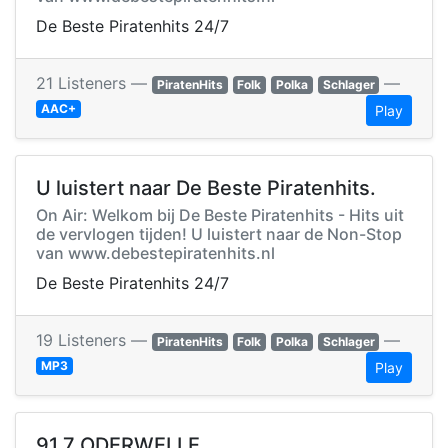
De Beste Piratenhits 24/7
21 Listeners —
—
PiratenHits
Folk
Polka
Schlager
AAC+
Play
U luistert naar De Beste Piratenhits.
On Air: Welkom bij De Beste Piratenhits - Hits uit
de vervlogen tijden! U luistert naar de Non-Stop
van www.debestepiratenhits.nl
De Beste Piratenhits 24/7
19 Listeners —
—
PiratenHits
Folk
Polka
Schlager
MP3
Play
91.7 ODERWELLE