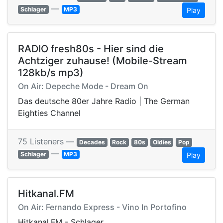
—
Schlager
MP3
Play
RADIO fresh80s - Hier sind die
Achtziger zuhause! (Mobile-Stream
128kb/s mp3)
On Air: Depeche Mode - Dream On
Das deutsche 80er Jahre Radio | The German
Eighties Channel
75 Listeners —
Decades
Rock
80s
Oldies
Pop
—
Schlager
MP3
Play
Hitkanal.FM
On Air: Fernando Express - Vino In Portofino
Hitkanal.FM - Schlager