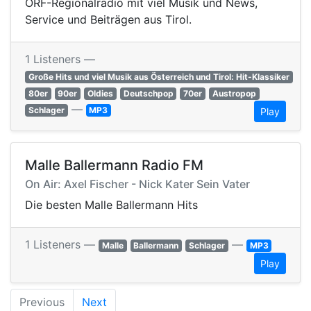
ORF-Regionalradio mit viel Musik und News,
Service und Beiträgen aus Tirol.
1 Listeners —
Große Hits und viel Musik aus Österreich und Tirol: Hit-Klassiker
80er
90er
Oldies
Deutschpop
70er
Austropop
—
Schlager
MP3
Play
Malle Ballermann Radio FM
On Air: Axel Fischer - Nick Kater Sein Vater
Die besten Malle Ballermann Hits
1 Listeners —
—
Malle
Ballermann
Schlager
MP3
Play
Previous
Next