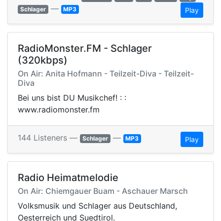
—
Schlager
MP3
Play
RadioMonster.FM - Schlager
(320kbps)
On Air: Anita Hofmann - Teilzeit-Diva - Teilzeit-
Diva
Bei uns bist DU Musikchef! : :
www.radiomonster.fm
144 Listeners —
—
Schlager
MP3
Play
Radio Heimatmelodie
On Air: Chiemgauer Buam - Aschauer Marsch
Volksmusik und Schlager aus Deutschland,
Oesterreich und Suedtirol.