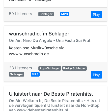
59 Listeners —
—
Schlager
MP3
Play
wunschradio.fm Schlager
On Air: Nino De Angelo - Una Festa Sui Prati
Kostenlose Musikwünsche via
www.wunschradio.de
33 Listeners —
Pop-Schlager
Party-Schlager
—
Schlager
MP3
Play
U luistert naar De Beste Piratenhits.
On Air: Welkom bij De Beste Piratenhits - Hits uit
de vervlogen tijden! U luistert naar de Non-Stop
van www.debestepiratenhits.nl