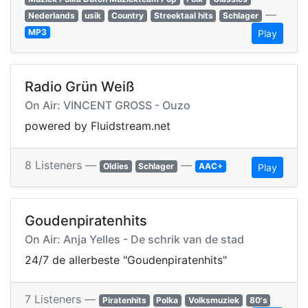
—
Nederlands
usik
Country
Streektaal hits
Schlager
MP3
Play
Radio Grün Weiß
On Air: VINCENT GROSS - Ouzo
powered by Fluidstream.net
8 Listeners —
—
Oldies
Schlager
AAC+
Play
Goudenpiratenhits
On Air: Anja Yelles - De schrik van de stad
24/7 de allerbeste "Goudenpiratenhits"
7 Listeners —
Piratenhits
Polka
Volksmuziek
80's