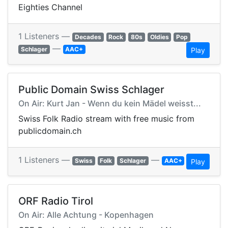
Eighties Channel
1 Listeners —
Decades
Rock
80s
Oldies
Pop
—
Schlager
AAC+
Play
Public Domain Swiss Schlager
On Air: Kurt Jan - Wenn du kein Mädel weisst...
Swiss Folk Radio stream with free music from
publicdomain.ch
1 Listeners —
—
Swiss
Folk
Schlager
AAC+
Play
ORF Radio Tirol
On Air: Alle Achtung - Kopenhagen