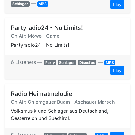
—
Schlager
MP3
Play
Partyradio24 - No Limits!
On Air: Möwe - Game
Partyradio24 - No Limits!
6 Listeners —
—
Party
Schlager
Discofox
MP3
Play
Radio Heimatmelodie
On Air: Chiemgauer Buam - Aschauer Marsch
Volksmusik und Schlager aus Deutschland,
Oesterreich und Suedtirol.