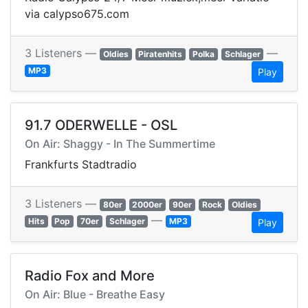
via calypso675.com
3 Listeners —
—
Oldies
Piratenhits
Polka
Schlager
MP3
Play
91.7 ODERWELLE - OSL
On Air: Shaggy - In The Summertime
Frankfurts Stadtradio
3 Listeners —
80er
2000er
90er
Rock
Oldies
—
Hits
Pop
70er
Schlager
MP3
Play
Radio Fox and More
On Air: Blue - Breathe Easy