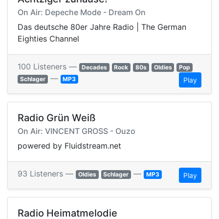
On Air: Depeche Mode - Dream On
Das deutsche 80er Jahre Radio | The German
Eighties Channel
100 Listeners —
Decades
Rock
80s
Oldies
Pop
—
Schlager
MP3
Play
Radio Grün Weiß
On Air: VINCENT GROSS - Ouzo
powered by Fluidstream.net
93 Listeners —
—
Oldies
Schlager
MP3
Play
Radio Heimatmelodie