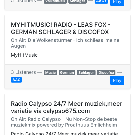
5 Listeners —
—
Volksmusik
Schlager
AAC+
Play
MYHITMUSIC! RADIO - LEAS FOX -
GERMAN SCHLAGER & DISCOFOX
On Air: Die Wolkenstürmer - Ich schliess' meine
Augen
MyHitMusic
3 Listeners —
—
Music
German
Schlager
Discofox
AAC
Play
Radio Calypso 24/7 Meer muziek,meer
variatie via calypso675.com
On Air: Radio Calypso - Nu Non-Stop de beste
muziekmix powered by Proathuus Emlichheim
Radio Calypso 24/7 Meer muziek,meer variatie