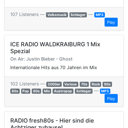
107 Listeners —
—
Volksmusik
Schlager
MP3
Play
ICE RADIO WALDKRAIBURG 1 Mix
Spezial
On Air: Justin Bieber - Ghost
Internationale Hits aus 70 Jahren im Mix
102 Listeners —
2000er
Various
70s
Rock
90s
—
80s
Pop
60s
Mix
Austropop
Schlager
MP3
Play
RADIO fresh80s - Hier sind die
Achtziger zuhause!