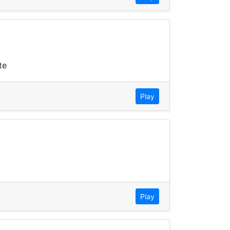
te
Play
Play