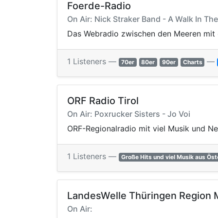
Foerde-Radio
On Air: Nick Straker Band - A Walk In Th
Das Webradio zwischen den Meeren mit e
1 Listeners —
—
70er
80er
90er
Charts
ORF Radio Tirol
On Air: Poxrucker Sisters - Jo Voi
ORF-Regionalradio mit viel Musik und New
1 Listeners —
Große Hits und viel Musik aus Öste
LandesWelle Thüringen Region M
On Air: