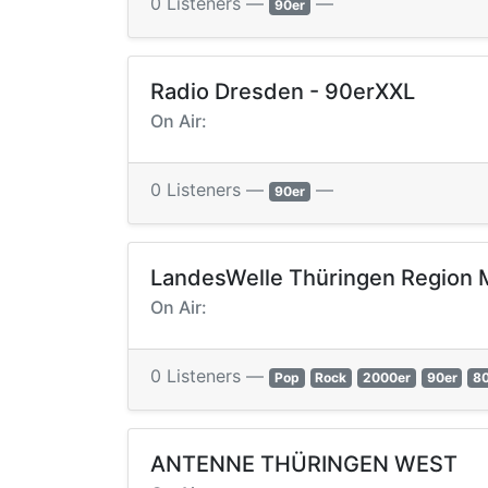
0 Listeners —
—
90er
Radio Dresden - 90erXXL
On Air:
0 Listeners —
—
90er
LandesWelle Thüringen Region M
On Air:
0 Listeners —
Pop
Rock
2000er
90er
8
ANTENNE THÜRINGEN WEST