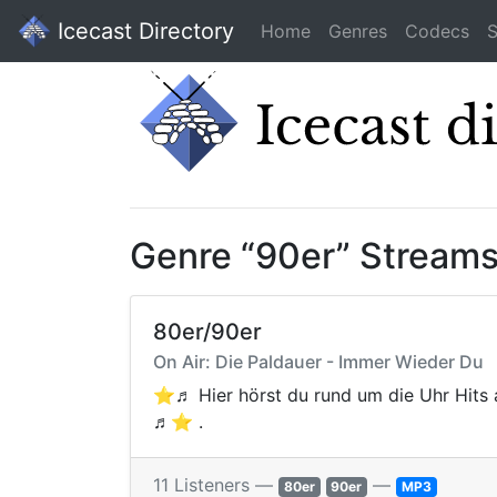
Icecast Directory
Home
Genres
Codecs
S
Genre “90er” Stream
80er/90er
On Air: Die Paldauer - Immer Wieder Du
⭐️♬ Hier hörst du rund um die Uhr Hits 
♬⭐️ .
11 Listeners —
—
80er
90er
MP3