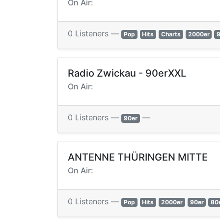
On Air:
0 Listeners —
Pop
Hits
Charts
2000er
Radio Zwickau - 90erXXL
On Air:
0 Listeners —
—
90er
ANTENNE THÜRINGEN MITTE
On Air:
0 Listeners —
Pop
Hits
2000er
90er
80