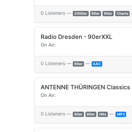
0 Listeners —
2000er
90er
80er
Charts
Radio Dresden - 90erXXL
On Air:
0 Listeners —
—
90er
AAC
ANTENNE THÜRINGEN Classics
On Air:
0 Listeners —
—
80er
90er
Hits
MP3