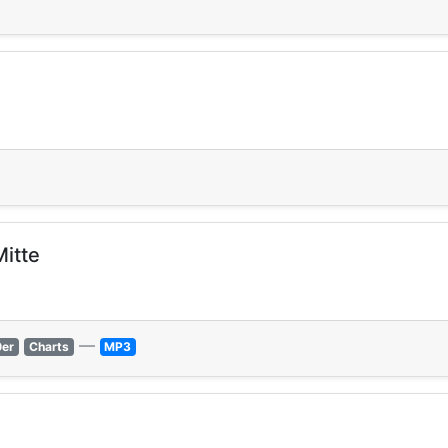
itte
—
0er
Charts
MP3