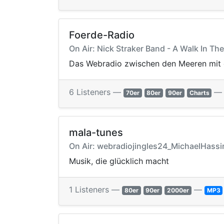
Foerde-Radio
On Air: Nick Straker Band - A Walk In Th
Das Webradio zwischen den Meeren mit e
6 Listeners —
70er
80er
90er
Charts
mala-tunes
On Air: webradiojingles24_MichaelHassing
Musik, die glücklich macht
1 Listeners —
—
80er
90er
2000er
MP3