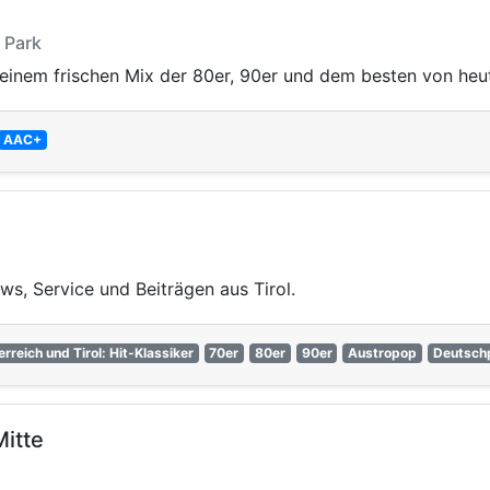
e Park
inem frischen Mix der 80er, 90er und dem besten von heu
AAC+
s, Service und Beiträgen aus Tirol.
rreich und Tirol: Hit-Klassiker
70er
80er
90er
Austropop
Deutsch
itte