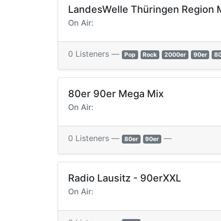
LandesWelle Thüringen Region M
On Air:
0 Listeners —
Pop
Rock
2000er
90er
8
80er 90er Mega Mix
On Air:
0 Listeners —
—
80er
90er
Radio Lausitz - 90erXXL
On Air: