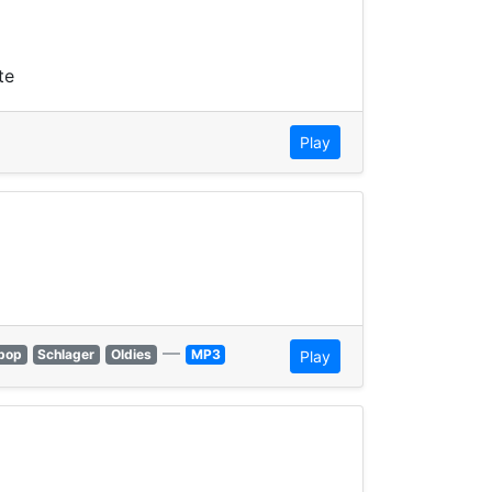
te
Play
—
pop
Schlager
Oldies
MP3
Play