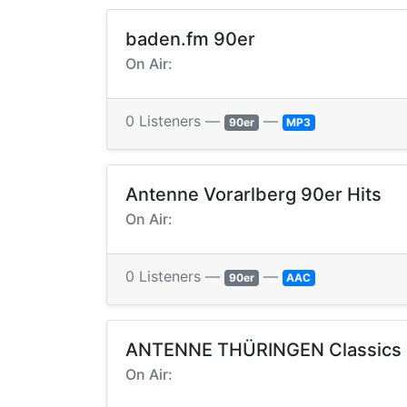
baden.fm 90er
On Air:
0 Listeners —
—
90er
MP3
Antenne Vorarlberg 90er Hits
On Air:
0 Listeners —
—
90er
AAC
ANTENNE THÜRINGEN Classics
On Air: