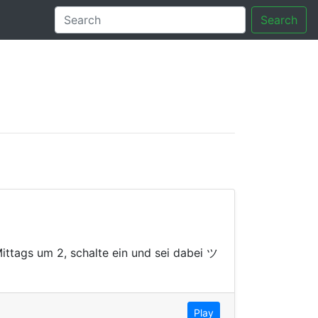
Search
tory
ttags um 2, schalte ein und sei dabei ツ
Play