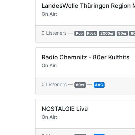
LandesWelle Thüringen Region M
On Air:
0 Listeners —
Pop
Rock
2000er
90er
8
Radio Chemnitz - 80er Kulthits
On Air:
0 Listeners —
—
80er
AAC
NOSTALGIE Live
On Air: