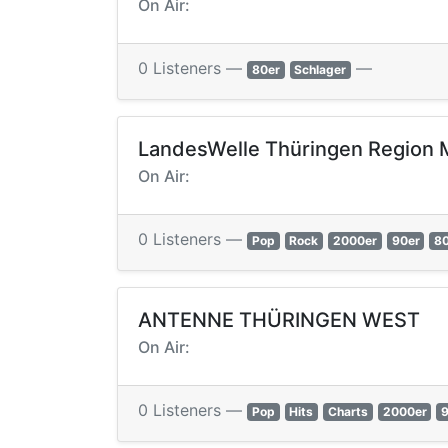
On Air:
0 Listeners —
—
80er
Schlager
LandesWelle Thüringen Region M
On Air:
0 Listeners —
Pop
Rock
2000er
90er
8
ANTENNE THÜRINGEN WEST
On Air:
0 Listeners —
Pop
Hits
Charts
2000er