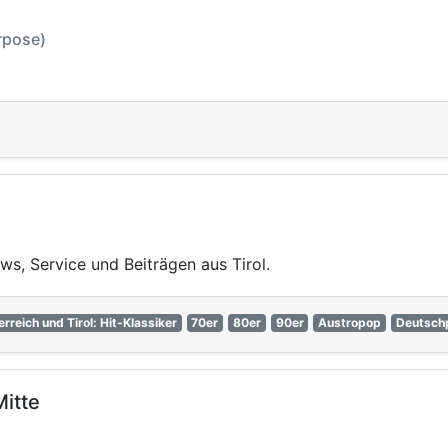
urpose)
s, Service und Beiträgen aus Tirol.
rreich und Tirol: Hit-Klassiker
70er
80er
90er
Austropop
Deutsch
itte