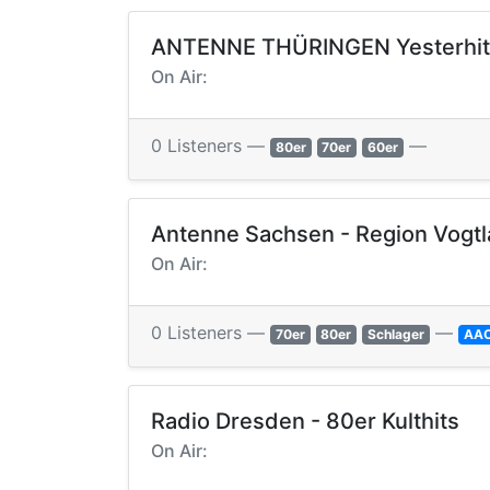
ANTENNE THÜRINGEN Yesterhit
On Air:
0 Listeners —
—
80er
70er
60er
Antenne Sachsen - Region Vogt
On Air:
0 Listeners —
—
70er
80er
Schlager
AA
Radio Dresden - 80er Kulthits
On Air: