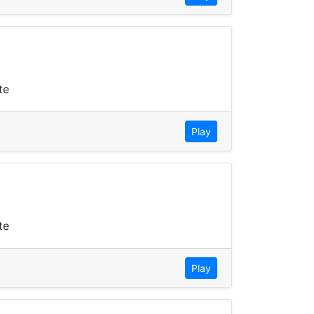
te
Play
te
Play