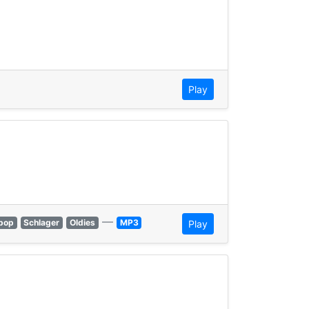
Play
—
pop
Schlager
Oldies
MP3
Play