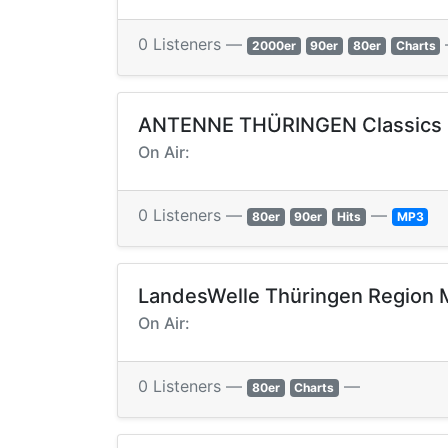
0 Listeners —
2000er
90er
80er
Charts
ANTENNE THÜRINGEN Classics
On Air:
0 Listeners —
—
80er
90er
Hits
MP3
LandesWelle Thüringen Region M
On Air:
0 Listeners —
—
80er
Charts