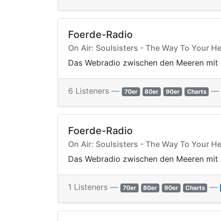
Foerde-Radio
On Air: Soulsisters - The Way To Your He
Das Webradio zwischen den Meeren mit e
6 Listeners —
70er
80er
90er
Charts
Foerde-Radio
On Air: Soulsisters - The Way To Your He
Das Webradio zwischen den Meeren mit e
1 Listeners —
—
70er
80er
90er
Charts