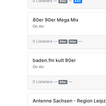
0 Listeners —
—
80er
AAC
80er 90er Mega Mix
On Air:
0 Listeners —
—
80er
90er
baden.fm kult 80er
On Air:
0 Listeners —
—
80er
Antenne Sachsen - Region Leipz