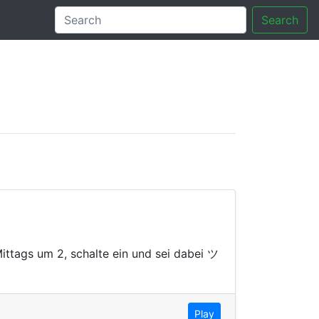
Search
tory
ttags um 2, schalte ein und sei dabei ツ
Play