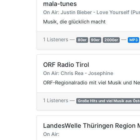
mala-tunes
On Air: Justin Bieber - Love Yourself (P
Musik, die glücklich macht
1 Listeners —
—
80er
90er
2000er
MP3
ORF Radio Tirol
On Air: Chris Rea - Josephine
ORF-Regionalradio mit viel Musik und New
1 Listeners —
Große Hits und viel Musik aus Öste
LandesWelle Thüringen Region M
On Air: