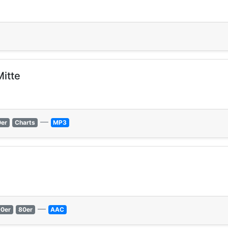
itte
—
0er
Charts
MP3
—
90er
80er
AAC