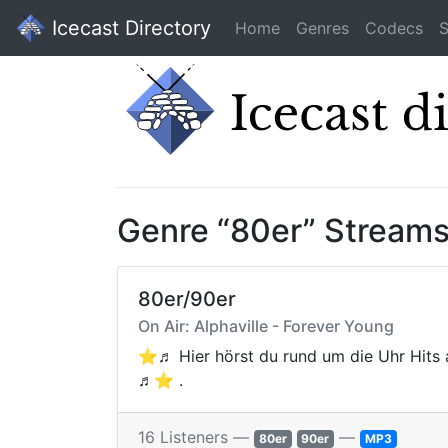
Icecast Directory
Home
Genres
Codecs
S
Genre “80er” Stream
80er/90er
On Air: Alphaville - Forever Young
⭐️♬ Hier hörst du rund um die Uhr Hits 
♬⭐️ .
16 Listeners —
—
80er
90er
MP3