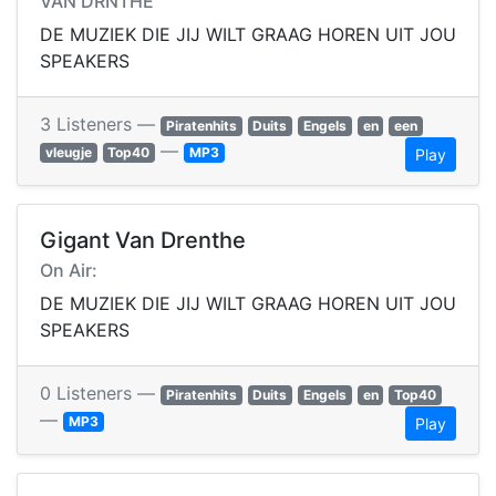
VAN DRNTHE
DE MUZIEK DIE JIJ WILT GRAAG HOREN UIT JOU
SPEAKERS
3 Listeners —
Piratenhits
Duits
Engels
en
een
—
vleugje
Top40
MP3
Play
Gigant Van Drenthe
On Air:
DE MUZIEK DIE JIJ WILT GRAAG HOREN UIT JOU
SPEAKERS
0 Listeners —
Piratenhits
Duits
Engels
en
Top40
—
MP3
Play