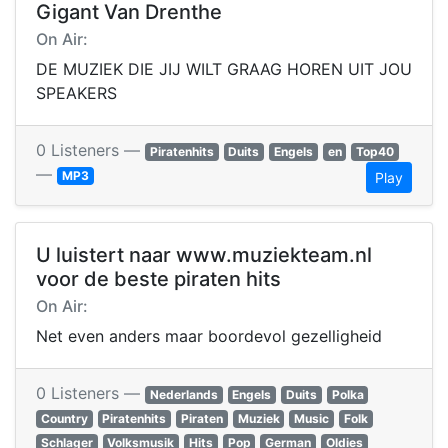
Gigant Van Drenthe
On Air:
DE MUZIEK DIE JIJ WILT GRAAG HOREN UIT JOU
SPEAKERS
0 Listeners —
Piratenhits
Duits
Engels
en
Top40
—
MP3
Play
U luistert naar www.muziekteam.nl
voor de beste piraten hits
On Air:
Net even anders maar boordevol gezelligheid
0 Listeners —
Nederlands
Engels
Duits
Polka
Country
Piratenhits
Piraten
Muziek
Music
Folk
Schlager
Volksmusik
Hits
Pop
German
Oldies