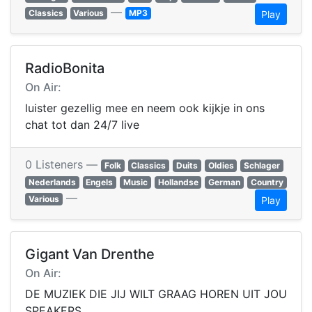
—
Classics
Various
MP3
Play
RadioBonita
On Air:
luister gezellig mee en neem ook kijkje in ons
chat tot dan 24/7 live
0 Listeners —
Folk
Classics
Duits
Oldies
Schlager
Nederlands
Engels
Music
Hollandse
German
Country
—
Various
Play
Gigant Van Drenthe
On Air:
DE MUZIEK DIE JIJ WILT GRAAG HOREN UIT JOU
SPEAKERS