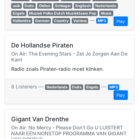
usik
Duits
Oldies
Schlager
Englisch
Nederlands
Engels
Muziek Polka Dutch Muziekteam Pop
Music
—
Hollandse
German
Country
Various
MP3
Play
De Hollandse Piraten
On Air: The Evening Stars - Zet Je Zorgen Aan De
Kant
Radio zoals Piraten-radio moet klinken.
8 Listeners —
—
Nederlands
Duits
Engels
MP3
Play
Gigant Van Drenthe
On Air: No Mercy - Please Don't Go U LUISTERT
NAAR EEN NONSTOP PROGRAMMA VAN GIGANT