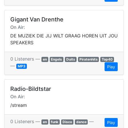
Gigant Van Drenthe
On Air:
DE MUZIEK DIE JIJ WILT GRAAG HOREN UIT JOU
SPEAKERS
0 Listeners —
en
Engels
Duits
Piratenhits
Top40
—
MP3
Play
Radio-Bildtstar
On Air:
/stream
0 Listeners —
—
en
funk
Disco
dance
Play