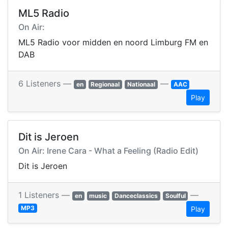
ML5 Radio
On Air:
ML5 Radio voor midden en noord Limburg FM en
DAB
6 Listeners —
—
en
Regionaal
Nationaal
AAC
Play
Dit is Jeroen
On Air: Irene Cara - What a Feeling (Radio Edit)
Dit is Jeroen
1 Listeners —
—
en
music
Danceclassics
Soulful
MP3
Play