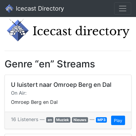
Icecast Directory
Genre “en” Streams
U luistert naar Omroep Berg en Dal
On Air:
Omroep Berg en Dal
16 Listeners —
—
en
Muziek
Nieuws
MP3
Play