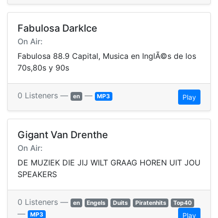
Fabulosa DarkIce
On Air:
Fabulosa 88.9 Capital, Musica en InglÃ©s de los
70s,80s y 90s
0 Listeners —
—
en
MP3
Play
Gigant Van Drenthe
On Air:
DE MUZIEK DIE JIJ WILT GRAAG HOREN UIT JOU
SPEAKERS
0 Listeners —
en
Engels
Duits
Piratenhits
Top40
—
MP3
Play