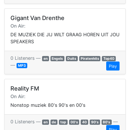
Gigant Van Drenthe
On Air:
DE MUZIEK DIE JIJ WILT GRAAG HOREN UIT JOU
SPEAKERS
0 Listeners —
en
Engels
Duits
Piratenhits
Top40
—
MP3
Play
Reality FM
On Air:
Nonstop muziek 80's 90's en 00's
0 Listeners —
—
en
de
top
00's
40
90's
80's
Play