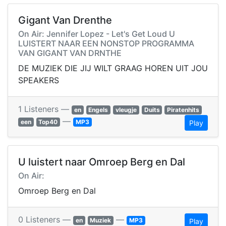
Gigant Van Drenthe
On Air: Jennifer Lopez - Let's Get Loud U
LUISTERT NAAR EEN NONSTOP PROGRAMMA
VAN GIGANT VAN DRNTHE
DE MUZIEK DIE JIJ WILT GRAAG HOREN UIT JOU
SPEAKERS
1 Listeners —
en
Engels
vleugje
Duits
Piratenhits
—
een
Top40
MP3
Play
U luistert naar Omroep Berg en Dal
On Air:
Omroep Berg en Dal
0 Listeners —
—
en
Muziek
MP3
Play