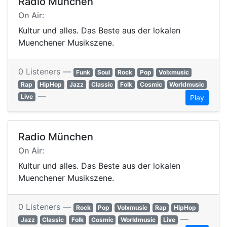
Radio München
On Air:
Kultur und alles. Das Beste aus der lokalen
Muenchener Musikszene.
0 Listeners —
Funk
Soul
Rock
Pop
Volxmusic
Rap
HipHop
Jazz
Classic
Folk
Cosmic
Worldmusic
—
Live
Play
Radio München
On Air:
Kultur und alles. Das Beste aus der lokalen
Muenchener Musikszene.
0 Listeners —
Rock
Pop
Volxmusic
Rap
HipHop
—
Jazz
Classic
Folk
Cosmic
Worldmusic
Live