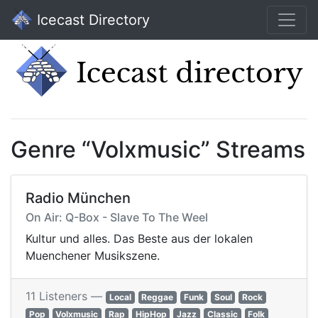
Icecast Directory
Genre “Volxmusic” Streams
Radio München
On Air: Q-Box - Slave To The Weel
Kultur und alles. Das Beste aus der lokalen
Muenchener Musikszene.
11 Listeners —
Local
Reggae
Funk
Soul
Rock
Pop
Volxmusic
Rap
HipHop
Jazz
Classic
Folk