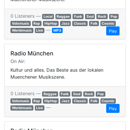
0 Listeners —
Local
Reggae
Funk
Soul
Rock
Pop
Volxmusic
Rap
HipHop
Jazz
Classic
Folk
Cosmic
—
Worldmusic
Live
MP3
Play
Radio München
On Air:
Kultur und alles. Das Beste aus der lokalen
Muenchener Musikszene.
0 Listeners —
Reggae
Funk
Soul
Rock
Pop
Volxmusic
Rap
HipHop
Jazz
Classic
Folk
Cosmic
—
Worldmusic
Live
Play