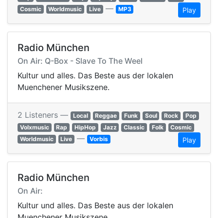
—
Cosmic
Worldmusic
Live
MP3
Play
Radio München
On Air: Q-Box - Slave To The Weel
Kultur und alles. Das Beste aus der lokalen
Muenchener Musikszene.
2 Listeners —
Local
Reggae
Funk
Soul
Rock
Pop
Volxmusic
Rap
HipHop
Jazz
Classic
Folk
Cosmic
—
Worldmusic
Live
Vorbis
Play
Radio München
On Air:
Kultur und alles. Das Beste aus der lokalen
Muenchener Musikszene.