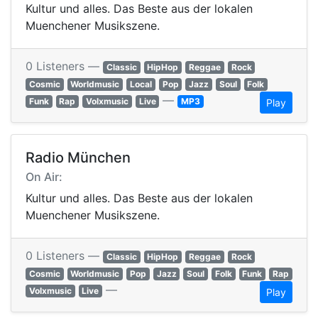
Kultur und alles. Das Beste aus der lokalen
Muenchener Musikszene.
0 Listeners —
Classic
HipHop
Reggae
Rock
Cosmic
Worldmusic
Local
Pop
Jazz
Soul
Folk
—
Funk
Rap
Volxmusic
Live
MP3
Play
Radio München
On Air:
Kultur und alles. Das Beste aus der lokalen
Muenchener Musikszene.
0 Listeners —
Classic
HipHop
Reggae
Rock
Cosmic
Worldmusic
Pop
Jazz
Soul
Folk
Funk
Rap
—
Volxmusic
Live
Play