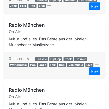
—
Jazz
Folk
Rap
Live
Play
Radio München
On Air:
Kultur und alles. Das Beste aus der lokalen
Muenchener Musikszene.
0 Listeners —
Classic
HipHop
Rock
Cosmic
—
Worldmusic
Pop
Jazz
Folk
Rap
Volxmusic
Live
Play
Radio München
On Air:
Kultur und alles. Das Beste aus der lokalen