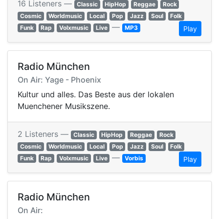
16 Listeners —
Classic
HipHop
Reggae
Rock
Cosmic
Worldmusic
Local
Pop
Jazz
Soul
Folk
—
Funk
Rap
Volxmusic
Live
MP3
Play
Radio München
On Air: Yage - Phoenix
Kultur und alles. Das Beste aus der lokalen
Muenchener Musikszene.
2 Listeners —
Classic
HipHop
Reggae
Rock
Cosmic
Worldmusic
Local
Pop
Jazz
Soul
Folk
—
Funk
Rap
Volxmusic
Live
Vorbis
Play
Radio München
On Air: