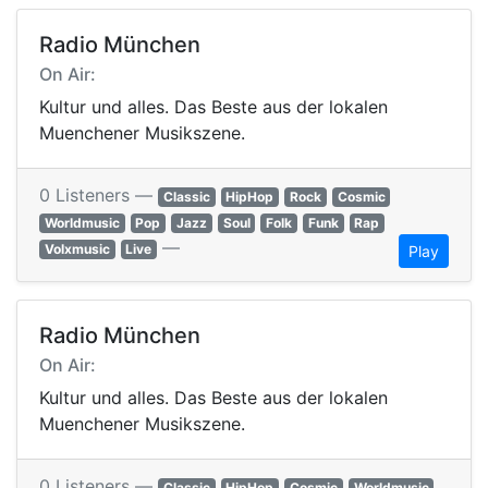
Radio München
On Air:
Kultur und alles. Das Beste aus der lokalen
Muenchener Musikszene.
0 Listeners —
Classic
HipHop
Rock
Cosmic
Worldmusic
Pop
Jazz
Soul
Folk
Funk
Rap
—
Volxmusic
Live
Play
Radio München
On Air:
Kultur und alles. Das Beste aus der lokalen
Muenchener Musikszene.
0 Listeners —
Classic
HipHop
Cosmic
Worldmusic